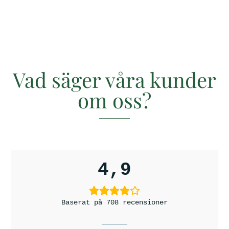
g
e
a
r
r
e
c
e
n
s
i
o
Vad säger våra kunder
n
e
om oss?
r
4,9
Baserat på 708 recensioner