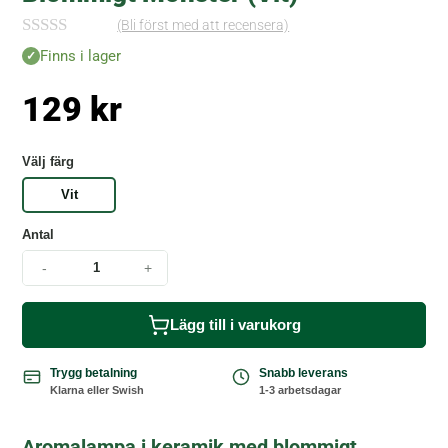
(Bli först med att recensera)
I
Finns i lager
n
g
129
kr
a
r
e
c
Välj färg
e
n
Vit
s
i
Antal
o
n
-
+
e
r
Lägg till i varukorg
Trygg betalning
Snabb leverans
Klarna eller Swish
1-3 arbetsdagar
Aromalampa i keramik med blommigt