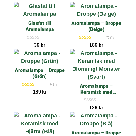
Glasfat till
Aromalampa – Droppe
Aromalampa
(Beige)
(5.0)
I
Betygsatt
39
kr
189
kr
n
5.00
g
av 5
a
r
e
Aromalampa – Droppe
c
e
(Grön)
n
s
(5.0)
Aromalampa –
i
Betygsatt
Keramisk med
189
kr
o
5.00
Blommigt Mönster
n
av 5
e
(Svart)
I
r
129
kr
n
g
a
r
e
Aromalampa – Droppe
c