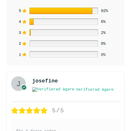
5
92%
4
6%
3
2%
2
0%
1
0%
josefine
Verifierad ägare
5/5
för 4 dagar sedan