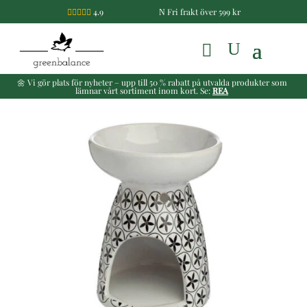
4.9
Fri frakt över 599 kr

N
🌼 Vi gör plats för nyheter – upp till 50 % rabatt på utvalda produkter som
lämnar vårt sortiment inom kort. Se:
REA