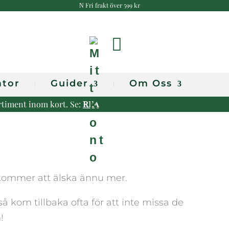
Fri frakt över 599 kr
N
M
i
t
ator
Guider
Om Oss
t
ortiment inom kort. Se:
REA
K
o
n
t
du kommer att älska ännu mer.
o
 kom tillbaka ofta för att inte missa de
!