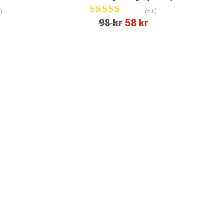
)
(5.0)
Betygsatt
98
kr
58
kr
5.00
av 5