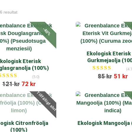
 6 resultat
-40%
Ekologisk Eterisk 
Gurkmejaolja (10
kologisk Eterisk
lasgranolja (100%)
(4.7
Betygsatt
85
kr
51
kr
(5.0)
4.67
Betygsatt
121
kr
72
kr
av 5
5.00
Tillfälligt slut
av 5
ogisk Citronfröolja
Ekologisk Mangoolja
(100%)