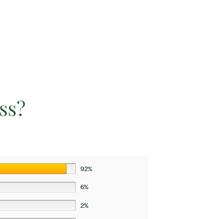
ss?
92%
6%
2%