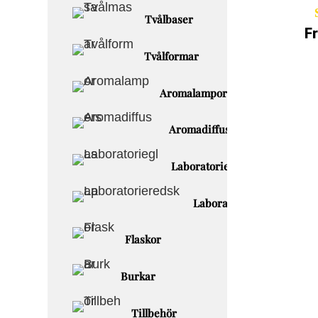
Tvålbaser
F
Tvålformar
Aromalampor
Aromadiffusers
Laboratorieglas
Laboratorieredskap
Flaskor
Burkar
Tillbehör