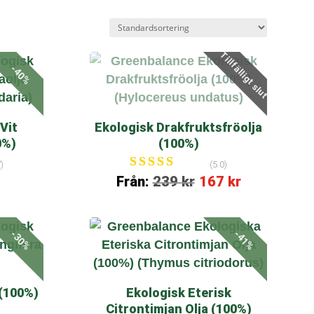
Tillfälligt slut
-40%
Vit
Ekologisk Drakfruktsfröolja
0%)
(100%)
)
(5.0)
Betygsatt
Från:
239
kr
167
kr
5.00
av 5
-30%
-41%
 (100%)
Ekologisk Eterisk
Citrontimjan Olja (100%)