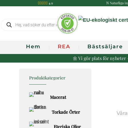
4.9
Naturliga in

N
Produktsökning
Hem
REA
Bästsäljare
🌼 Vi gör plats för nyhete
Produktkategorier
Macerat
Torkade Örter
Våra
Eteriska Oljor