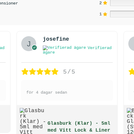
2
ensioner
1
josefine
ad
Verifierad
ägare
5/5
för 4 dagar sedan
Glasburk (Klar) - 5ml
med Vitt Lock & Liner