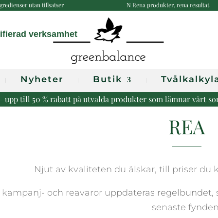
gredienser utan tillsatser
Rena produkter, rena resultat
N
Nyheter
Butik
Tvålkalkyl
r – upp till 50 % rabatt på utvalda produkter som lämnar vårt s
REA
Njut av kvaliteten du älskar, till priser 
 kampanj- och reavaror uppdateras regelbundet, så
senaste fynden