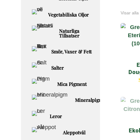
Visar alla
Vegetabiliska Oljor
Naturliga
Tillsatser
Smör, Vaxer & Fett
E
Salter
Doug
Mica Pigment
Mineralpigment
Leror
Ekol
Aleppotvål