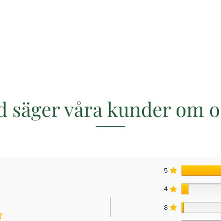
d säger våra kunder om o
5
4
3