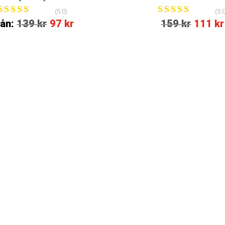
(5.0)
(5.0
Betygsatt
Betygsatt
rån:
139
kr
97
kr
159
kr
111
kr
5.00
5.00
av 5
av 5