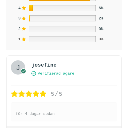
4
6%
3
2%
2
0%
1
0%
josefine
Verifierad ägare
5/5
för 4 dagar sedan