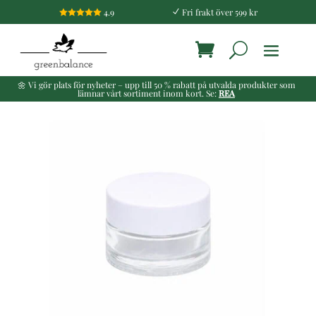
4.9
Fri frakt över 599 kr

N
🌼 Vi gör plats för nyheter – upp till 50 % rabatt på utvalda produkter som
lämnar vårt sortiment inom kort. Se:
REA