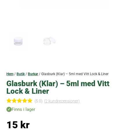
Hem
/
Butik
/
Burkar
/ Glasburk (Klar) – 5ml med Vitt Lock & Liner
Glasburk (Klar) – 5ml med Vitt
Lock & Liner
(5.0)
(
2
kundrecensioner)
Betygsatt
Finns i lager
5.00
av 5
baserat på
15
kr
kundrecen
sioner