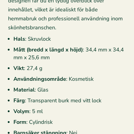
designen får du en tydlig överblick över
innehållet, vilket är idealiskt för både
hemmabruk och professionell användning inom
skönhetsbranschen.
Hals
: Skruvlock
Mått (bredd x längd x höjd)
: 34,4 mm x 34,4
mm x 25,6 mm
Vikt
: 27,4 g
Användningsområde
: Kosmetisk
Material
: Glas
Färg
: Transparent burk med vitt lock
Volym
: 5 ml
Form
: Cylindrisk
Barnsäker stängning
: Nej