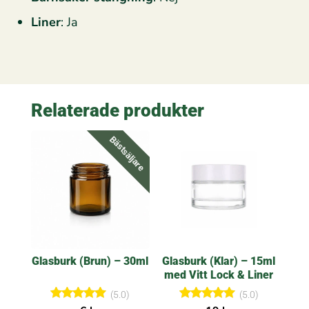
Liner
: Ja
Relaterade produkter
Bästsäljare
Glasburk (Brun) – 30ml
Glasburk (Klar) – 15ml
med Vitt Lock & Liner
(5.0)
(5.0)
Betygsatt
Betygsatt