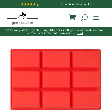
4.9
Fri frakt över 599 kr

N
🌼 Vi gör plats för nyheter – upp till 50 % rabatt på utvalda produkter som
lämnar vårt sortiment inom kort. Se:
REA