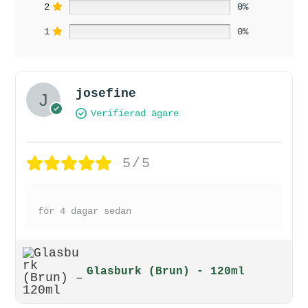
2
0%
1
0%
josefine
Verifierad ägare
5/5
för 4 dagar sedan
Glasburk (Brun) - 120ml