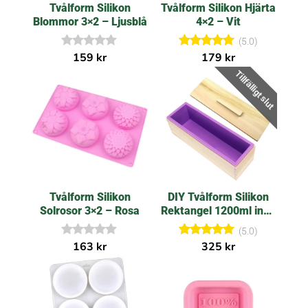
e
e
Tvålform Silikon
Tvålform Silikon Hjärta
r
r
Blommor 3×2 – Ljusblå
4×2 – Vit
(5.0)
I
Betygsatt
159
kr
179
kr
n
5.00
Tillfälligt slut
g
av 5
a
r
e
c
e
n
s
i
o
n
e
Tvålform Silikon
DIY Tvålform Silikon
r
Solrosor 3×2 – Rosa
Rektangel 1200ml inkl.
Trälåda & Lock – Lila
(5.0)
I
Betygsatt
163
kr
325
kr
n
5.00
g
av 5
a
r
e
c