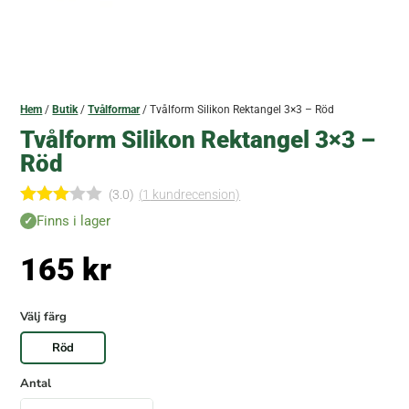
Hem
/
Butik
/
Tvålformar
/ Tvålform Silikon Rektangel 3×3 – Röd
Tvålform Silikon Rektangel 3×3 –
Röd
(3.0)
(
1
kundrecension)
Betyg
Finns i lager
satt
3.00
165
kr
av 5
baser
at på
kundre
Välj färg
censi
on
Röd
Antal