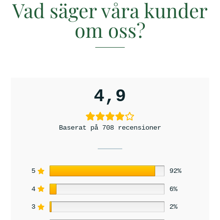
o
Vad säger våra kunder
n
e
om oss?
r
4,9
Baserat på 708 recensioner
5
92%
4
6%
3
2%