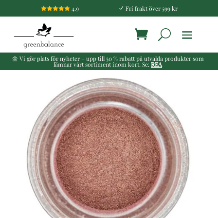
4.9
Fri frakt över 599 kr

N
🌼 Vi gör plats för nyheter – upp till 50 % rabatt på utvalda produkter som
lämnar vårt sortiment inom kort. Se:
REA