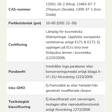
12001-26-2 (Mica), 13463-67-7
CAS-nummer
(Titanium Dioxide), 1309-37-1 (Iron
Oxide)
Partikelstorlek (μm)
10–60 (D50: 21–26)
Lämplig för kosmetiska
tillämpningar. Uppfyller europeiska
renhetskrav enligt E171 & E172. Ej
Certifiering
upptagen på EU:s lista över
förbjudna ämnen i kosmetika
(1223/2009).
Innehåller inga parabener eller
Parabenfri
konserveringsmedel enligt bilaga II–
VI i EU-förordning 1223/2009
Ej framställd av eller härledd från
Icke-GMO
genetiskt modifierade råvaror
Ej klassificerad som cancerogen,
Toxikologisk
mutagen eller reproduktionstoxisk
klassificering
enligt förordning 1272/2008