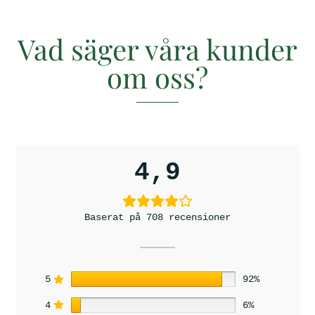
n
n
s
s
i
i
o
o
Vad säger våra kunder
n
n
e
e
om oss?
r
r
4,9
Baserat på 708 recensioner
5
92%
4
6%