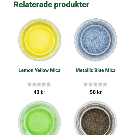
Relaterade produkter
Lemon Yellow Mica
Metallic Blue Mica
I
I
43
kr
58
kr
n
n
g
g
a
a
r
r
e
e
c
c
e
e
n
n
s
s