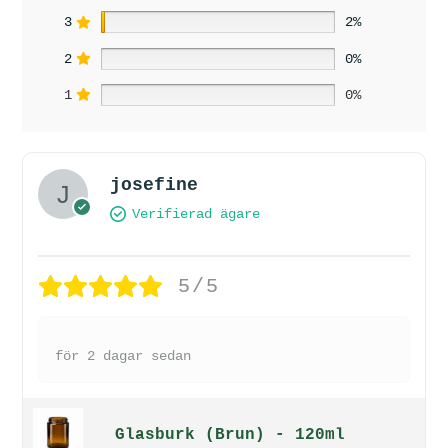
3
2%
2
0%
1
0%
josefine
Verifierad ägare
5/5
för 2 dagar sedan
Glasburk (Brun) - 120ml