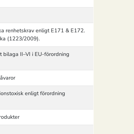
ska renhetskrav enligt E171 & E172.
ika (1223/2009).
 bilaga II–VI i EU-förordning
råvaror
onstoxisk enligt förordning
produkter