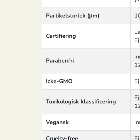
Partikelstorlek (μm)
1
Lä
Certifiering
Ej
In
Parabenfri
1
Icke-GMO
Ej
Ej
Toxikologisk klassificering
1
Vegansk
In
Cruelty-free
Ej