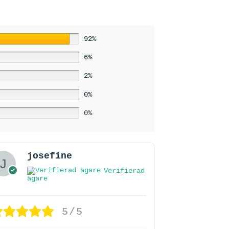
92%
6%
2%
0%
0%
josefine
Verifierad
ägare
5/5