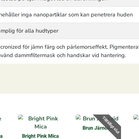
nehåller inga nanopartiklar som kan penetrera huden
mplig för alla hudtyper
cronized för jämn färg och pärlemorseffekt. Pigmenterat
vänd dammfiltermask och handskar vid hantering.
Tillfälligt slut
Brun Järnoxid
ca
Bright Pink Mica