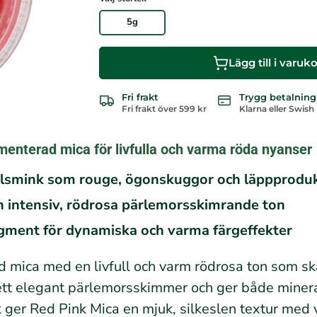
e
n
5g
s
i
o
Lägg till i varuk
n
e
r
Fri frakt
Trygg betalning
Fri frakt över 599 kr
Klarna eller Swish
enterad mica för livfulla och varma röda nyanser
ralsmink som rouge, ögonskuggor och läppprodu
n intensiv, rödrosa pärlemorsskimrande ton
igment för dynamiska och varma färgeffekter
 mica med en livfull och varm rödrosa ton som ska
 ett elegant pärlemorsskimmer och ger både miner
nk ger Red Pink Mica en mjuk, silkeslen textur med v