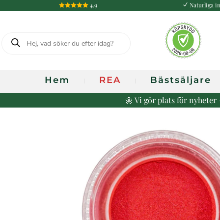
4.9
Naturliga in

N
Produktsökning
Hem
REA
Bästsäljare
🌼 Vi gör plats för nyhete