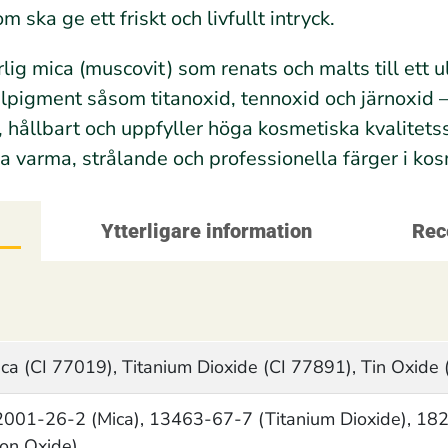
ska ge ett friskt och livfullt intryck.
lig mica (muscovit) som renats och malts till ett u
lpigment såsom titanoxid, tennoxid och järnoxid –
 hållbart och uppfyller höga kosmetiska kvalitets
pa varma, strålande och professionella färger i ko
g
Ytterligare information
Rec
ca (CI 77019), Titanium Dioxide (CI 77891), Tin Oxide 
2001-26-2 (Mica), 13463-67-7 (Titanium Dioxide), 18
ron Oxide)