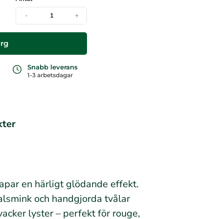
-
+
org
Snabb leverans
1-3 arbetsdagar
kter
par en härligt glödande effekt.
alsmink och handgjorda tvålar
acker lyster – perfekt för rouge,