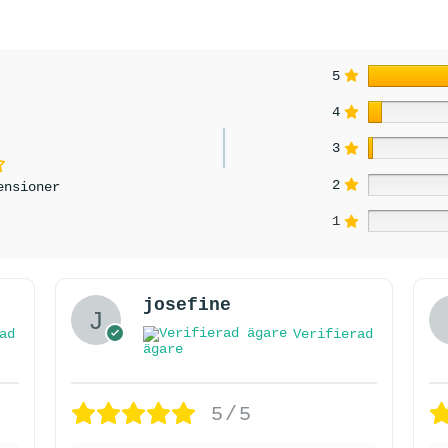
5
4
3
2
ensioner
1
josefine
ad
Verifierad
ägare
5/5