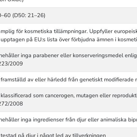
0–60 (D50: 21–26)
mplig för kosmetiska tillämpningar. Uppfyller europei
 upptagen på EU:s lista över förbjudna ämnen i kosmet
nehåller inga parabener eller konserveringsmedel enligt
223/2009
 framställd av eller härledd från genetiskt modifierade 
 klassificerad som cancerogen, mutagen eller reprodukti
272/2008
nehåller inga ingredienser från djur eller animaliska bi
 testad på djur i något led av tillverkningen