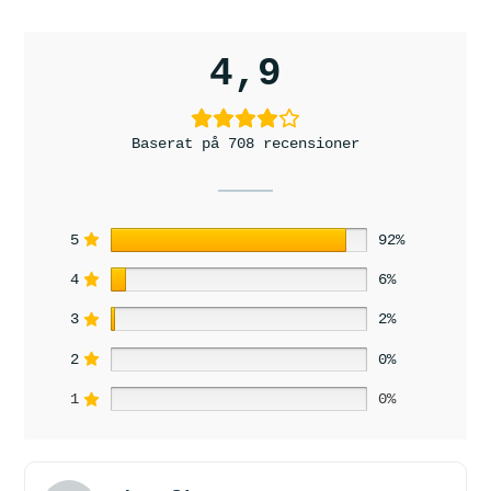
4,9
Baserat på 708 recensioner
5
92%
4
6%
3
2%
2
0%
1
0%