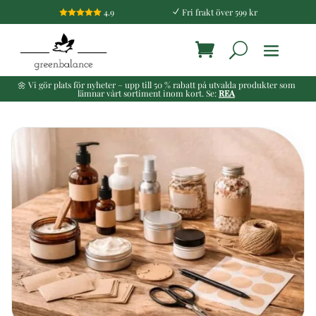
4.9
Fri frakt över 599 kr

N
🌼 Vi gör plats för nyheter – upp till 50 % rabatt på utvalda produkter som
lämnar vårt sortiment inom kort. Se:
REA