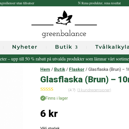
ngredienser utan tillsatser
Rena produkter, rena resultat
N
Nyheter
Butik
Tvålkalkyl
eter – upp till 50 % rabatt på utvalda produkter som lämnar vårt sortim
Hem
/
Butik
/
Flaskor
/ Glasflaska (Brun) – 
Glasflaska (Brun) – 1
(4.7)
(
3
kundrecensioner)
Betygsatt
Finns i lager
4.67
av 5
baserat på
6
kr
kundrecens
ioner
Välj storlek