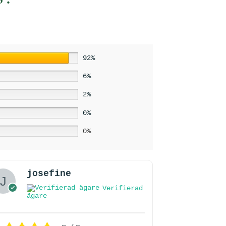
92%
6%
2%
0%
0%
josefine
Verifierad
ägare