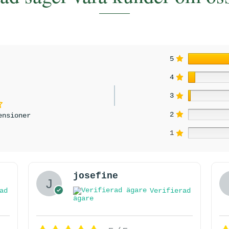
5
4
3
2
ensioner
1
josefine
ad
Verifierad
ägare