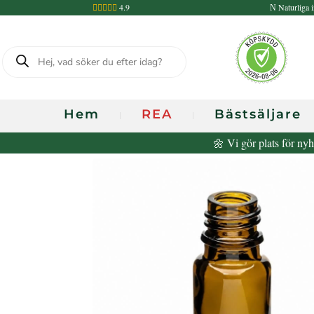
4.9
Naturliga i

N
Produktsökning
Hem
REA
Bästsäljare
🌼 Vi gör plats för nyh