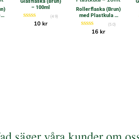
Glasflaska (Brun)
G
– 100ml
un)
Rollerflaska (Brun)
–
med Plastkula –
(4.9)
10ml
Betygsatt
10
kr
)
(5.0)
4.86
Betygsatt
16
kr
av 5
5.00
av 5
ad säger våra kunder om os