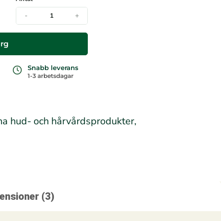
-
+
org
Snabb leverans
1-3 arbetsdagar
na hud- och hårvårdsprodukter,
.
ensioner (3)