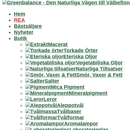
Hem
REA
Bästsäljare
Nyheter
Butik
Macerat
Torkade Örter
Eteriska Oljor
Vegetabiliska Oljor
Naturliga Tillsatser
Smör, Vaxer & Fett
Salter
Mica Pigment
Mineralpigment
Leror
Aleppotvål
Tvålbaser
Tvålformar
Aromalampor
Laboratorieglas