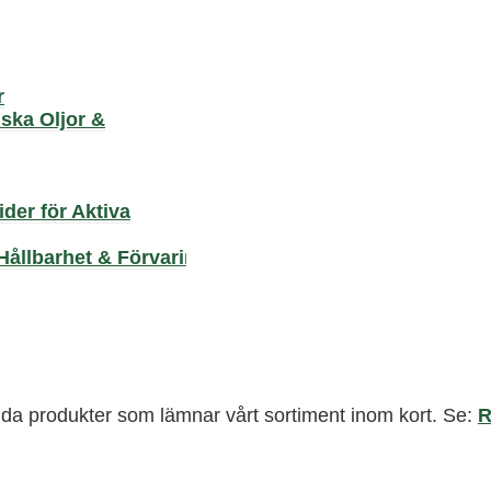
r
iska Oljor &
der för Aktiva
Hållbarhet & Förvaring
valda produkter som lämnar vårt sortiment inom kort. Se: