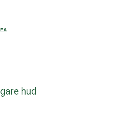
REA
ligare hud