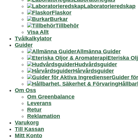
Laboratorieredskap
Flaskor
Burkar
Tillbehör
Visa Allt
Tvålkalkylator
Guider
Allmänna Guider
Eteriska Ol
Hudvårdsguider
Hårvårdsguider
Guider för
Hållbar
Om Oss
Om Greenbalance
Leverans
Retur
Reklamation
Varukorg
Till Kassan
Mitt Konto