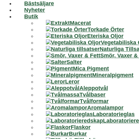
Bästsäljare
Nyheter
Butik
Macerat
Torkade Örter
Eteriska Oljor
Vegetabiliska 
Naturliga Tills
Smör, Vaxer & 
Salter
Mica Pigment
Mineralpigment
Leror
Aleppotvål
Tvålbaser
Tvålformar
Aromalampor
Laboratorieglas
Laboratorier
Flaskor
Burkar