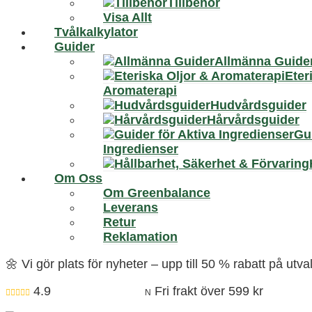
Tillbehör
Visa Allt
Tvålkalkylator
Guider
Allmänna Guide
Eter
Aromaterapi
Hudvårdsguider
Hårvårdsguider
Gui
Ingredienser
Om Oss
Om Greenbalance
Leverans
Retur
Reklamation
🌼 Vi gör plats för nyheter – upp till 50 % rabatt på ut
4.9
Fri frakt över 599 kr

N