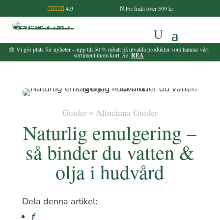
4.9
Fri frakt över 599 kr

N
🌼 Vi gör plats för nyheter – upp till 50 % rabatt på utvalda produkter som lämnar vårt
sortiment inom kort. Se:
REA
Guider
Allmänna Guider
»
Naturlig emulgering –
så binder du vatten &
olja i hudvård
Dela denna artikel:
Facebook
f