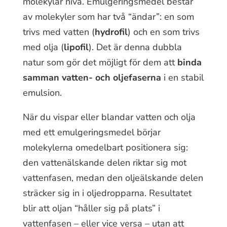
molekylär nivå. Emulgeringsmedel består
av molekyler som har två “ändar”: en som
trivs med vatten (
hydrofil
) och en som trivs
med olja (
lipofil
). Det är denna dubbla
natur som gör det möjligt för dem att
binda
samman vatten- och oljefaserna
i en stabil
emulsion.
När du vispar eller blandar vatten och olja
med ett emulgeringsmedel börjar
molekylerna omedelbart positionera sig:
den vattenälskande delen riktar sig mot
vattenfasen, medan den oljeälskande delen
sträcker sig in i oljedropparna. Resultatet
blir att oljan “håller sig på plats” i
vattenfasen – eller vice versa – utan att