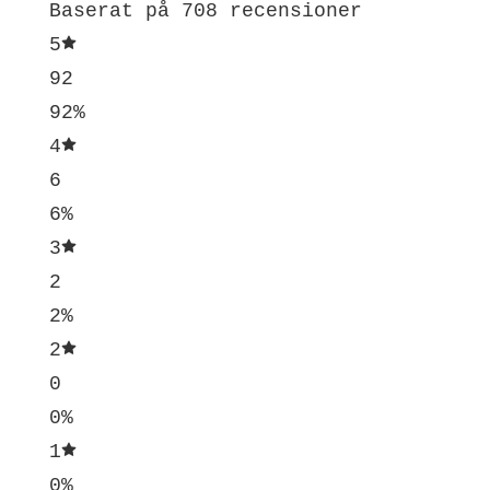
Baserat på 708 recensioner
5
92
92%
4
6
6%
3
2
2%
2
0
0%
1
0%