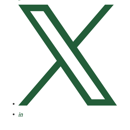
X
LinkedIn
in
E-