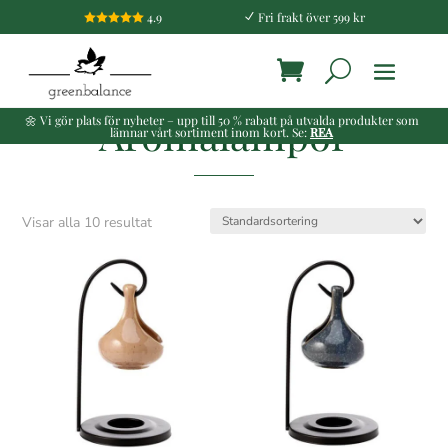
4.9
Fri frakt över 599 kr

N
Aromalampor
🌼 Vi gör plats för nyheter – upp till 50 % rabatt på utvalda produkter som
lämnar vårt sortiment inom kort. Se:
REA
Visar alla 10 resultat