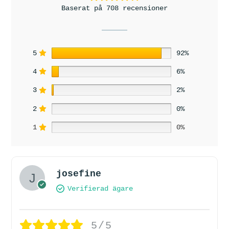
Baserat på 708 recensioner
5
92%
4
6%
3
2%
2
0%
1
0%
josefine
Verifierad ägare
5/5