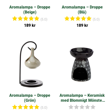
Aromalampa – Droppe
Aromalampa – Droppe
(Beige)
(Blå)
(5.0)
(5.0)
Betygsat
Betygsat
189
kr
189
kr
t
t
5.00
5.00
av 5
av 5
Aromalampa – Droppe
Aromalampa – Keramisk
(Grön)
med Blommigt Mönster
(Svart)
(5.0)