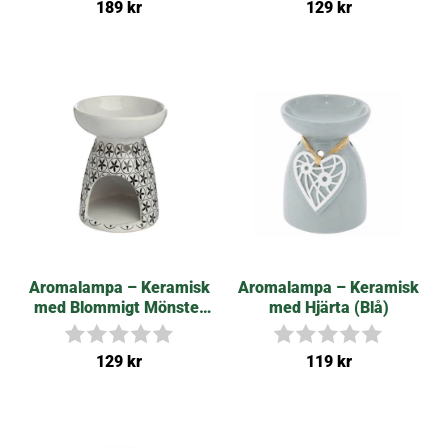
Betygsat
I
189
kr
129
kr
t
n
5.00
g
av 5
a
r
e
c
e
n
s
i
o
n
e
r
Aromalampa – Keramisk
Aromalampa – Keramisk
med Blommigt Mönster
med Hjärta (Blå)
(Vit)
I
I
129
kr
119
kr
n
n
g
g
a
a
r
r