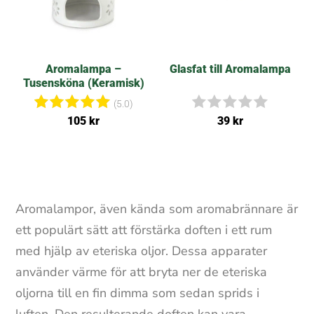
o
o
n
n
e
e
r
r
Aromalampa –
Glasfat till Aromalampa
Tusensköna (Keramisk)
(5.0)
Betygsat
I
105
kr
39
kr
t
n
5.00
g
av 5
a
r
e
c
Aromalampor, även kända som aromabrännare är
e
n
ett populärt sätt att förstärka doften i ett rum
s
i
med hjälp av eteriska oljor. Dessa apparater
o
använder värme för att bryta ner de eteriska
n
e
oljorna till en fin dimma som sedan sprids i
r
luften. Den resulterande doften kan vara