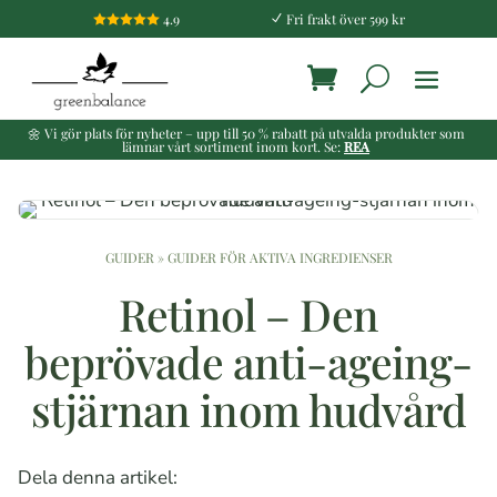
4.9
Fri frakt över 599 kr

N
🌼 Vi gör plats för nyheter – upp till 50 % rabatt på utvalda produkter som
lämnar vårt sortiment inom kort. Se:
REA
GUIDER
»
GUIDER FÖR AKTIVA INGREDIENSER
Retinol – Den
beprövade anti-ageing-
stjärnan inom hudvård
Dela denna artikel: