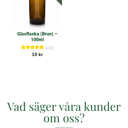
c
e
n
s
i
o
n
e
Glasflaska (Brun) –
r
100ml
(4.9)
Betygsatt
10
kr
4.86
av 5
Vad säger våra kunder
om oss?