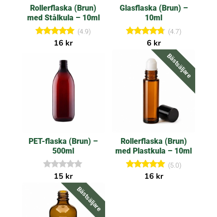
e
Rollerflaska (Brun)
Glasflaska (Brun) –
r
med Stålkula – 10ml
10ml
(4.9)
(4.7)
Betygsatt
Betygsatt
16
kr
6
kr
4.89
4.67
Bästsäljare
av 5
av 5
PET-flaska (Brun) –
Rollerflaska (Brun)
500ml
med Plastkula – 10ml
(5.0)
I
Betygsatt
15
kr
16
kr
n
5.00
Bästsäljare
g
av 5
a
r
e