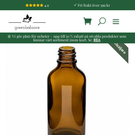
4.9
Fri frakt över 599 kr

N
🌼 Vi gör plats för nyheter – upp till 50 % rabatt på utvalda produkter som
lämnar vårt sortiment inom kort. Se:
REA
Bästsäljare