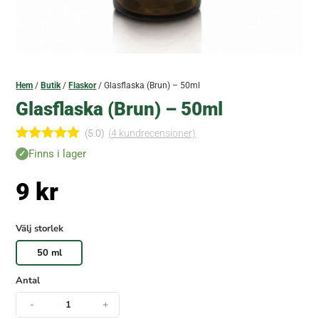
Hem
/
Butik
/
Flaskor
/ Glasflaska (Brun) – 50ml
Glasflaska (Brun) – 50ml
(5.0)
(
4
kundrecensioner)
Betygsatt
Finns i lager
5.00
av 5
baserat på
9
kr
kundrecen
sioner
Välj storlek
50 ml
Antal
-
+