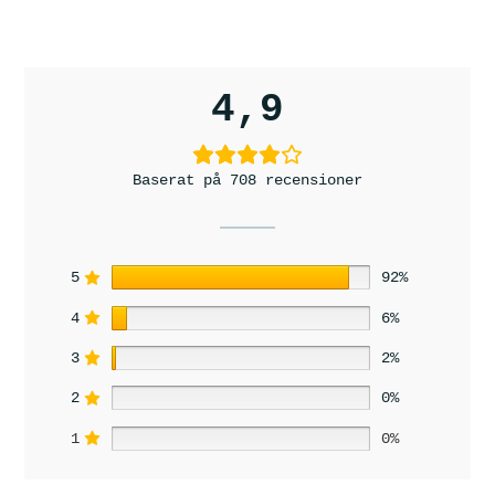
4,9
Baserat på 708 recensioner
5
92%
4
6%
3
2%
2
0%
1
0%