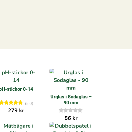
pH-stickor 0-14
Urglas i Sodaglas –
90 mm
(5.0)
279
kr
Betygsatt
5.00
56
kr
I
av 5
n
g
a