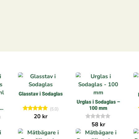
Glasstav i Sodaglas
Urglas i Sodaglas –
100 mm
(5.0)
l
20
kr
Betygsatt
)
5.00
58
kr
I
av 5
n
g
a