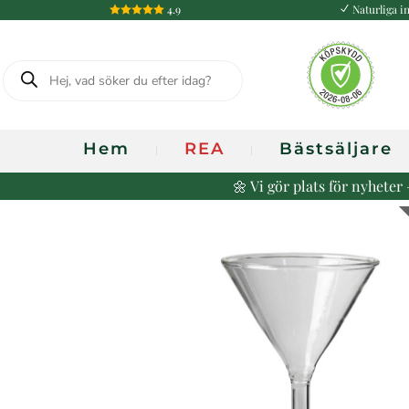
4.9
Naturliga in

N
Produktsökning
Hem
REA
Bästsäljare
🌼 Vi gör plats för nyhete