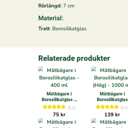
Rörlängd
: 7 cm
Material:
Tratt
: Borosilikatglas
Relaterade produkter
Mätbägare i
Mätbägare i
Borosilikatglas –
Borosilikatglas
400 ml
(Hög) – 1000 m
(5.0)
(5.0
75
kr
139
kr
Betygsatt
Betygsatt
5.00
5.00
av 5
av 5