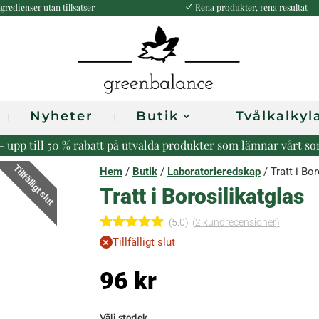
gredienser utan tillsatser
Rena produkter, rena resultat
N
Nyheter
Butik
Tvålkalkyl
r – upp till 50 % rabatt på utvalda produkter som lämnar vårt s
Tillfälligt slut
Hem
/
Butik
/
Laboratorieredskap
/ Tratt i Bor
Tratt i Borosilikatglas
(5.0)
(
2
kundrecensioner)
Betygsatt
Tillfälligt slut
5.00
av 5
baserat på
96
kr
kundrecen
sioner
Välj storlek