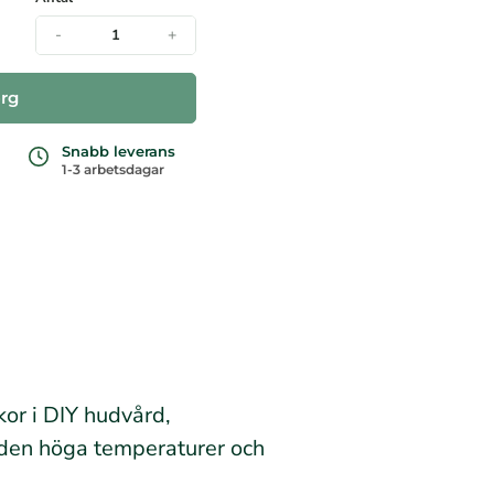
-
+
org
Snabb leverans
1-3 arbetsdagar
kor i DIY hudvård,
ar den höga temperaturer och