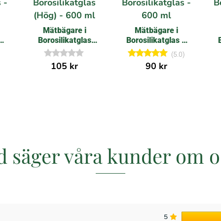
r
e
c
e
Mätbägare i
Mätbägare i
n
–
Borosilikatglas
Borosilikatglas –
s
i
(Hög) – 600 ml
600 ml
(5.0)
o
n
105
kr
90
kr
I
Betygsatt
e
n
5.00
r
g
av 5
a
r
e
c
e
n
s
i
o
d säger våra kunder om o
n
e
r
5