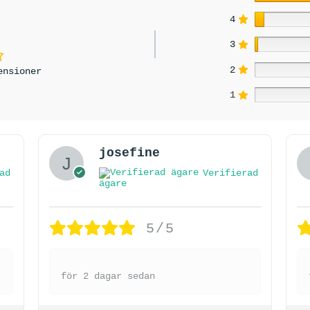
4
3
2
ensioner
1
josefine
ad
Verifierad
ägare
5/5
för 2 dagar sedan