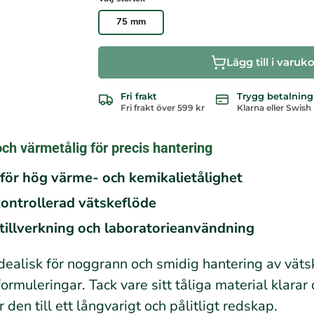
75 mm
Lägg till i varuk
Fri frakt
Trygg betalning
Fri frakt över 599 kr
Klarna eller Swish
 och värmetålig för precis hantering
s för hög värme- och kemikalietålighet
kontrollerad vätskeflöde
ltillverkning och laboratorieanvändning
 idealisk för noggrann och smidig hantering av väts
formuleringar. Tack vare sitt tåliga material klar
 den till ett långvarigt och pålitligt redskap.