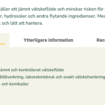
ller ett jämnt vätskeflöde och minskar risken för sp
or, hydrosoler och andra flytande ingredienser. 
 och lätt att hantera.
g
Ytterligare information
Rec
 jämnt och kontrollerat vätskeflöde
åltillverkning, laboratoriebruk och exakt vätskehanterin
 och kemikalier