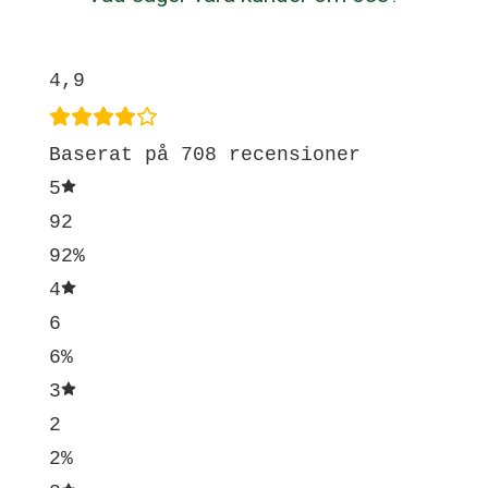
4,9
Baserat på 708 recensioner
5
92
92%
4
6
6%
3
2
2%