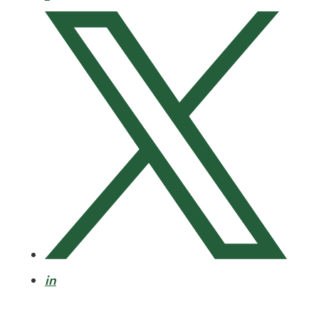
X
LinkedIn
in
E-