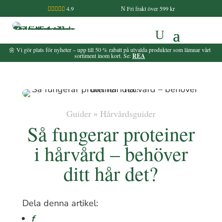
4.9
Fri frakt över 599 kr

N
🌼 Vi gör plats för nyheter – upp till 50 % rabatt på utvalda produkter som lämnar vårt
sortiment inom kort. Se:
REA
Guider
Hårvårdsguider
»
Så fungerar proteiner
i hårvård – behöver
ditt hår det?
Dela denna artikel:
Facebook
f