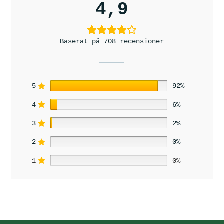
4,9
Baserat på 708 recensioner
5
92%
4
6%
3
2%
2
0%
1
0%