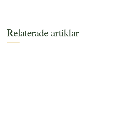
Relaterade artiklar
Lär dig skillnaden mellan ett oljemacerat och
en vegetabilisk olja, vad råvarorna innehåller
och hur du väljer rätt olja för hudvård och
formulering.