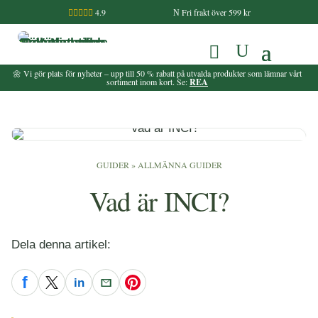
4.9
Fri frakt över 599 kr

N
🌼 Vi gör plats för nyheter – upp till 50 % rabatt på utvalda produkter som lämnar vårt
sortiment inom kort. Se:
REA
GUIDER
»
ALLMÄNNA GUIDER
Vad är INCI?
Dela denna artikel:
f
in
Facebook
X
LinkedIn
E-post
Pinterest