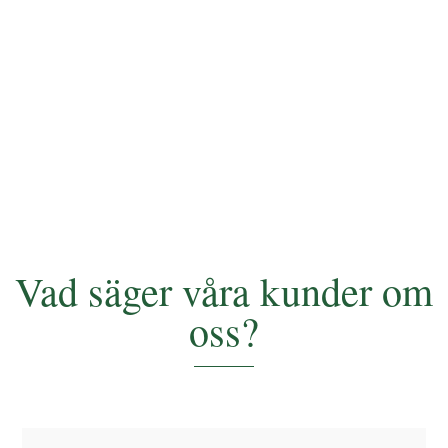
off produkter och hur det påverkar säkerhet,
regler och tillåtna ingrediensnivåer i hudvård.
Vad säger våra kunder om
oss?