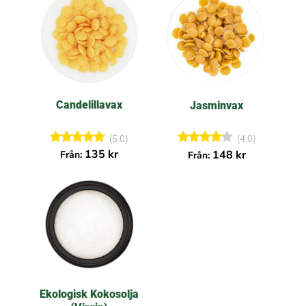
Candelillavax
Jasminvax
(5.0)
(4.0)
Betygsatt
Betygsa
135
kr
148
kr
Från:
Från:
5.00
tt
av 5
4.00
av 5
Ekologisk Kokosolja