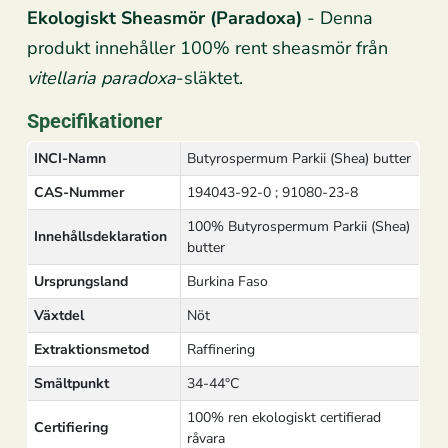
Ekologiskt Sheasmör (Paradoxa)
- Denna
produkt innehåller 100% rent sheasmör från
vitellaria paradoxa
-släktet.
Specifikationer
INCI-Namn
Butyrospermum Parkii (Shea) butter
CAS-Nummer
194043-92-0 ; 91080-23-8
100% Butyrospermum Parkii (Shea)
Innehållsdeklaration
butter
Ursprungsland
Burkina Faso
Växtdel
Nöt
Extraktionsmetod
Raffinering
Smältpunkt
34-44°C
100% ren ekologiskt certifierad
Certifiering
råvara