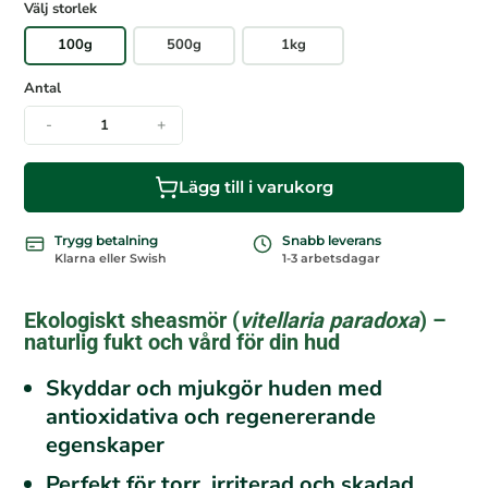
Välj storlek
100g
500g
1kg
Antal
-
+
Lägg till i varukorg
Trygg betalning
Snabb leverans
Klarna eller Swish
1-3 arbetsdagar
Ekologiskt sheasmör (
vitellaria paradoxa
) –
naturlig fukt och vård för din hud
Skyddar och mjukgör huden med
antioxidativa och regenererande
egenskaper
Perfekt för torr, irriterad och skadad