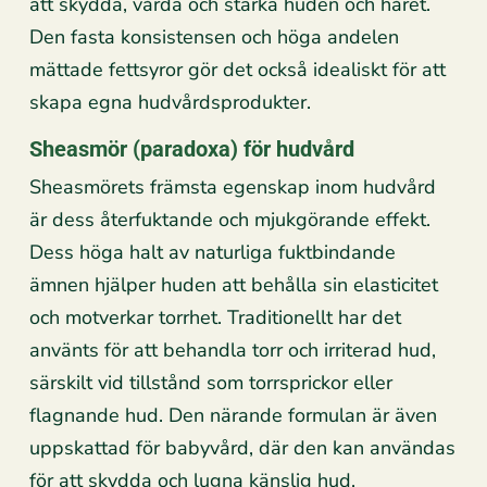
att skydda, vårda och stärka huden och håret.
Den fasta konsistensen och höga andelen
mättade fettsyror gör det också idealiskt för att
skapa egna hudvårdsprodukter.
Sheasmör (paradoxa) för hudvård
Sheasmörets främsta egenskap inom hudvård
är dess återfuktande och mjukgörande effekt.
Dess höga halt av naturliga fuktbindande
ämnen hjälper huden att behålla sin elasticitet
och motverkar torrhet. Traditionellt har det
använts för att behandla torr och irriterad hud,
särskilt vid tillstånd som torrsprickor eller
flagnande hud. Den närande formulan är även
uppskattad för babyvård, där den kan användas
för att skydda och lugna känslig hud.