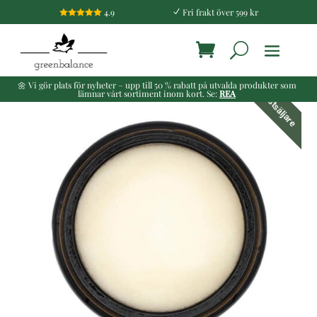
4.9
Fri frakt över 599 kr

N
🌼 Vi gör plats för nyheter – upp till 50 % rabatt på utvalda produkter som
lämnar vårt sortiment inom kort. Se:
REA
Bästsäljare