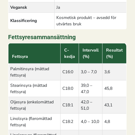
Vegansk
Ja
Kosmetisk produkt – avsedd för
Klassificering
utvärtes bruk
Fettsyresammansättning
C-
Intervall
Resultat
Fettsyra
kedja
(%)
(%)
Palmitinsyra (mättad
C16:0
3,0 – 7,0
3,6
fettsyra)
Stearinsyra (mättad
39,0 –
C18:0
45,8
fettsyra)
47,0
Oljesyra (enkelomättad
42,0 –
C18:1
43,1
fettsyra)
51,0
Linolsyra (fleromättad
C18:2
4,0 – 10,0
4,8
fettsyra)