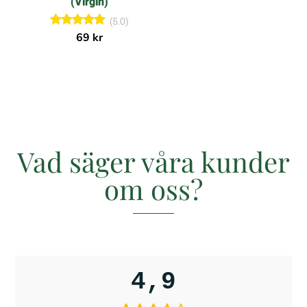
(Virgin)
(5.0)
Betygsatt
69
kr
5.00
av 5
Vad säger våra kunder
om oss?
4,9