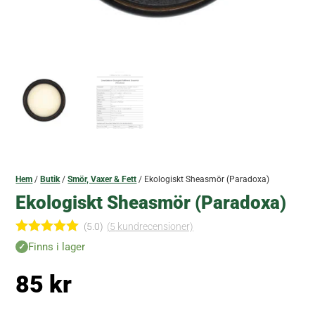
Hem
/
Butik
/
Smör, Vaxer & Fett
/ Ekologiskt Sheasmör (Paradoxa)
Ekologiskt Sheasmör (Paradoxa)
(5.0)
(
5
kundrecensioner)
Betygsatt
Finns i lager
5.00
av 5
baserat på
85
kr
kundrecen
sioner