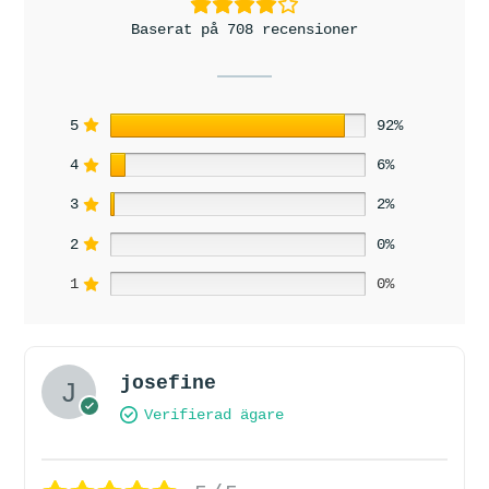
Baserat på 708 recensioner
5
92%
4
6%
3
2%
2
0%
1
0%
josefine
Verifierad ägare