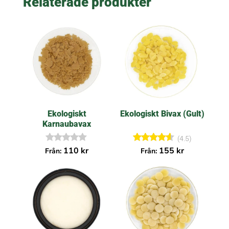
Relaterade produkter
Ekologiskt
Ekologiskt Bivax (Gult)
Karnaubavax
(4.5)
I
Betygsatt
110
kr
155
kr
Från:
Från:
n
4.50
g
av 5
a
r
e
c
e
n
s
i