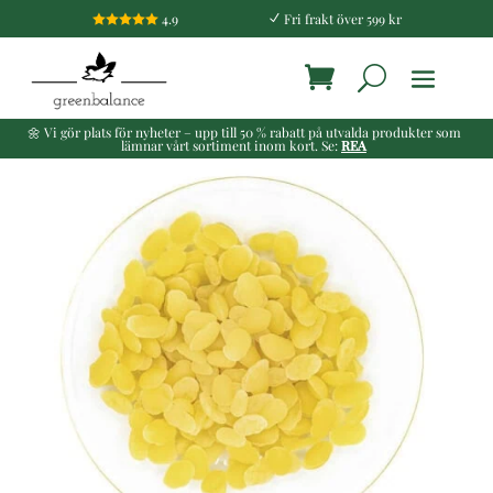
4.9
Fri frakt över 599 kr

N
🌼 Vi gör plats för nyheter – upp till 50 % rabatt på utvalda produkter som
lämnar vårt sortiment inom kort. Se:
REA