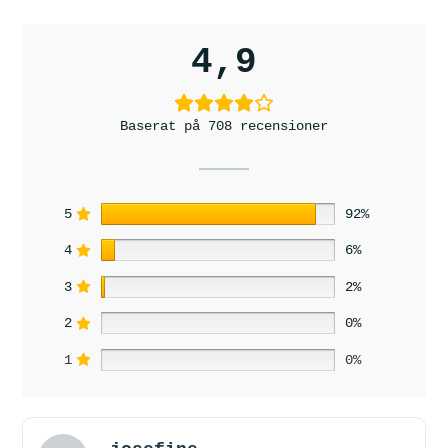
4,9
Baserat på 708 recensioner
5
92%
4
6%
3
2%
2
0%
1
0%