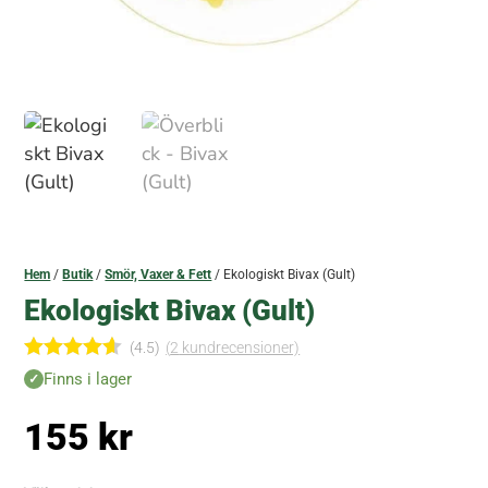
Hem
/
Butik
/
Smör, Vaxer & Fett
/ Ekologiskt Bivax (Gult)
Ekologiskt Bivax (Gult)
(4.5)
(
2
kundrecensioner)
Betygsatt
Finns i lager
4.50
av 5
baserat
155
kr
på
kundrecen
sioner