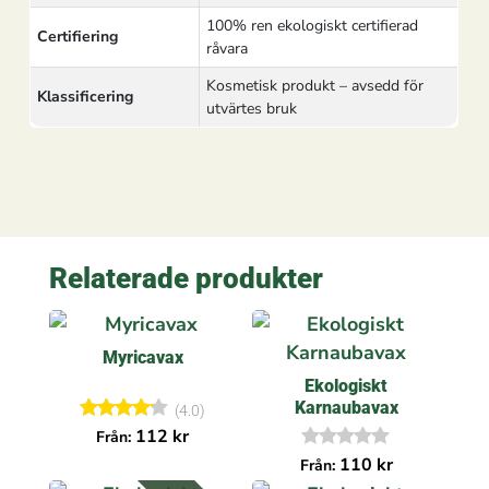
100% ren ekologiskt certifierad
Certifiering
råvara
Kosmetisk produkt – avsedd för
Klassificering
utvärtes bruk
Relaterade produkter
Myricavax
Ekologiskt
Karnaubavax
(4.0)
Betygsa
112
kr
Från:
tt
I
110
kr
Från:
4.00
n
av 5