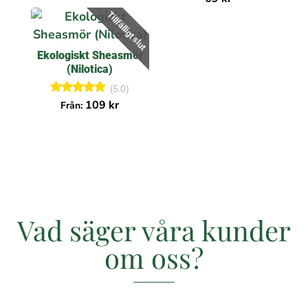
5.00
av 5
Tillfälligt slut
av 5
Ekologiskt Sheasmör
(Nilotica)
(5.0)
Betygsatt
109
kr
Från:
5.00
av 5
Vad säger våra kunder
om oss?