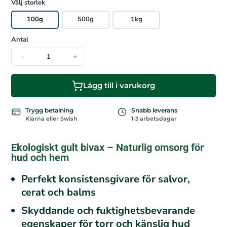
Välj storlek
100g
500g
1kg
Antal
-
+
Lägg till i varukorg
Trygg betalning
Snabb leverans
Klarna eller Swish
1-3 arbetsdagar
Ekologiskt gult bivax – Naturlig omsorg för
hud och hem
Perfekt konsistensgivare för salvor,
cerat och balms
Skyddande och fuktighetsbevarande
egenskaper för torr och känslig hud