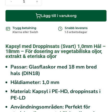
-
+
Lägg till i varukorg
Trygg betalning
Snabb leverans
Klarna eller Swish
1-3 arbetsdagar
Kapsyl med Droppinsats (Svart) 1,0mm Hål
–
18mm – För dosering av vegetabiliska oljor,
extrakt & eteriska oljor
Passar:
Glasflaskor med 18 mm bred
hals (DIN18)
Håldiameter:
1,0 mm
Material:
Kapsyl i PE-HD, droppinsats i
PE-LD
Användningsområden:
Perfekt för