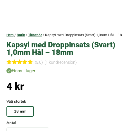
Hem
/
Butik
/
Tillbehör
/ Kapsyl med Droppinsats (Svart) 1,0mm Hål – 18mm
Kapsyl med Droppinsats (Svart)
1,0mm Hål – 18mm
(5.0)
(
1
kundrecension)
Betygsatt
Finns i lager
5.00
av 5
baserat på
4
kr
kundrecen
sion
Välj storlek
18 mm
Antal