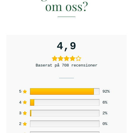
om oss?
4,9
Baserat på 708 recensioner
5
92%
4
6%
3
2%
2
0%