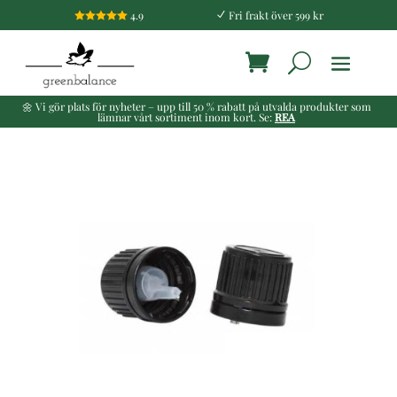
4.9
Fri frakt över 599 kr

N
🌼 Vi gör plats för nyheter – upp till 50 % rabatt på utvalda produkter som
lämnar vårt sortiment inom kort. Se:
REA