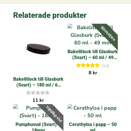
Relaterade produkter
Bästsäljare
Bakelitlock till Glasburk
(Svart) – 60 ml / 49
mm
(4.8)
Betygsatt
8
kr
4.80
Bakelitlock till Glasburk
av 5
(Svart) – 180 ml / 63
mm
I
11
kr
n
Tillfälligt slut
g
a
r
e
Pumphuvud (Svart) –
Cerathylsa i papp – 50
c
18mm
ml
e