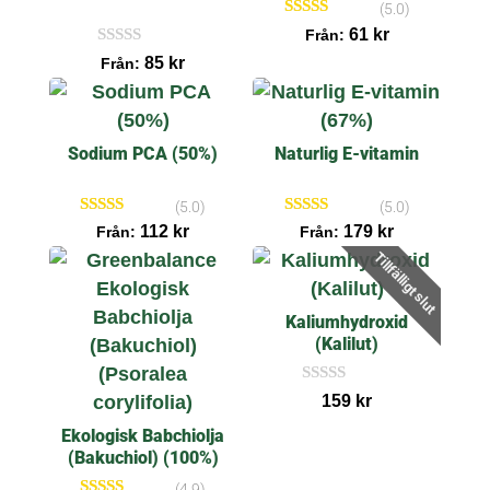
(5.0)
Betygsatt
61
kr
Från:
5.00
I
85
kr
av 5
Från:
n
g
a
r
e
Sodium PCA (50%)
Naturlig E-vitamin
c
e
n
s
(5.0)
(5.0)
i
Betygsatt
Betygsatt
112
kr
179
kr
Från:
Från:
o
5.00
5.00
n
Tillfälligt slut
av 5
av 5
e
r
Kaliumhydroxid
(Kalilut)
I
159
kr
n
g
Ekologisk Babchiolja
a
(Bakuchiol) (100%)
r
e
(4.9)