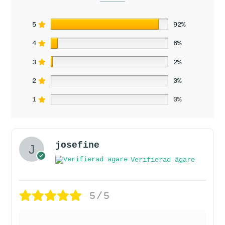
5
92%
4
6%
3
2%
2
0%
1
0%
josefine
Verifierad ägare
5/5