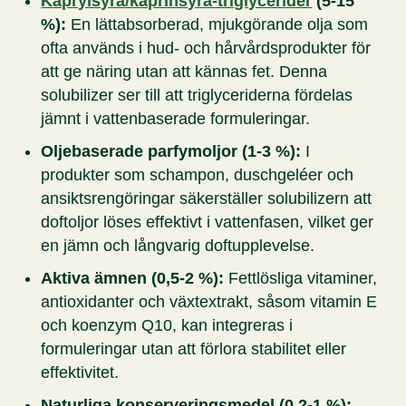
Kaprylsyra/kaprinsyra-triglycerider
(5-15
%):
En lättabsorberad, mjukgörande olja som
ofta används i hud- och hårvårdsprodukter för
att ge näring utan att kännas fet. Denna
solubilizer ser till att triglyceriderna fördelas
jämnt i vattenbaserade formuleringar.
Oljebaserade parfymoljor (1-3 %):
I
produkter som schampon, duschgeléer och
ansiktsrengöringar säkerställer solubilizern att
doftoljor löses effektivt i vattenfasen, vilket ger
en jämn och långvarig doftupplevelse.
Aktiva ämnen (0,5-2 %):
Fettlösliga vitaminer,
antioxidanter och växtextrakt, såsom vitamin E
och koenzym Q10, kan integreras i
formuleringar utan att förlora stabilitet eller
effektivitet.
Naturliga konserveringsmedel (0,2-1 %):