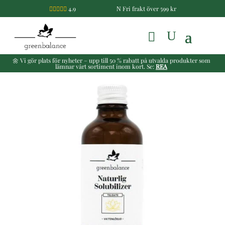
4.9
Fri frakt över 599 kr

N
🌼 Vi gör plats för nyheter – upp till 50 % rabatt på utvalda produkter som
lämnar vårt sortiment inom kort. Se:
REA