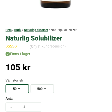
Hem
/
Butik
/
Naturliga tillsatser
/ Naturlig Solubilizer
Naturlig Solubilizer
(
1
kundrecension)
(5.0)
Betygsatt
Finns i lager
5.00
av 5
baserat på
105
kr
kundrecensi
on
Välj storlek
50 ml
500 ml
Antal
-
+