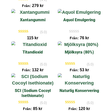
c
Betygsatt
e
279
kr
Från:
4.86
n
av 5
s
i
Xantangummi
Aquol Emulgering
o
n
e
r
(5.0)
Betygsatt
I
115
kr
76
kr
Från:
5.00
n
av 5
g
a
Titandioxid
Mjölksyra (80%)
r
e
c
e
(5.0)
(5.0)
n
Betygsatt
Betygsatt
132
kr
53
kr
Från:
Från:
s
5.00
5.00
i
av 5
av 5
o
n
e
r
SCI (Sodium Cocoyl
Naturlig Konservering
Isethionate)
(5.0)
(5.0)
Betygsatt
Betygsatt
85
kr
120
kr
Från:
Från:
5.00
5.00