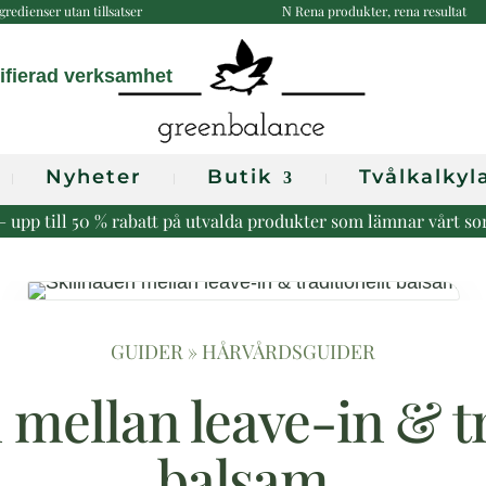
gredienser utan tillsatser
Rena produkter, rena resultat
N
Nyheter
Butik
Tvålkalkyl
r – upp till 50 % rabatt på utvalda produkter som lämnar vårt s
GUIDER
»
HÅRVÅRDSGUIDER
 mellan leave-in & tr
balsam