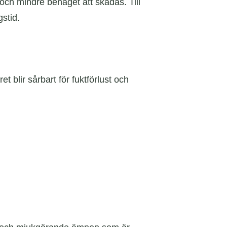
t och mindre benäget att skadas. Till
gstid.
t blir sårbart för fuktförlust och