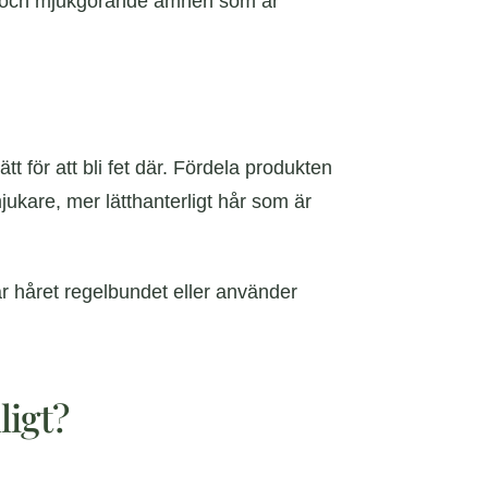
ner och mjukgörande ämnen som är
t för att bli fet där. Fördela produkten
jukare, mer lätthanterligt hår som är
ttar håret regelbundet eller använder
ligt?