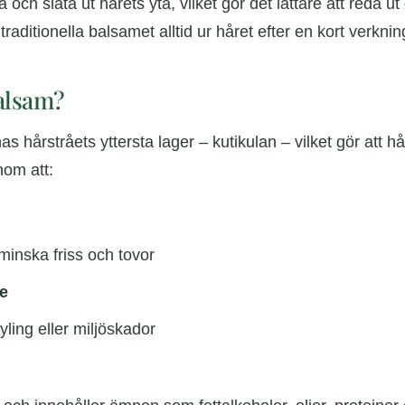
 och släta ut hårets yta, vilket gör det lättare att reda u
traditionella balsamet alltid ur håret efter en kort verknin
balsam?
årstråets yttersta lager – kutikulan – vilket gör att håre
nom att:
 minska friss och tovor
e
ling eller miljöskador