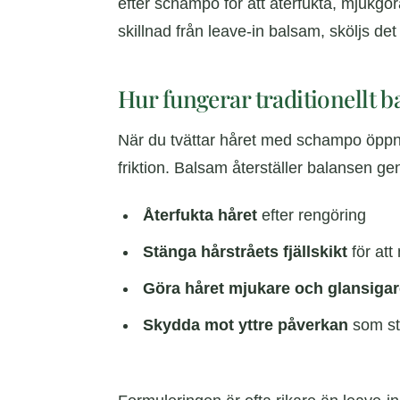
efter schampo för att återfukta, mjukgöra
skillnad från leave-in balsam, sköljs det 
Hur fungerar traditionellt 
När du tvättar håret med schampo öppnas h
friktion. Balsam återställer balansen ge
Återfukta håret
efter rengöring
Stänga hårstråets fjällskikt
för att
Göra håret mjukare och glansigar
Skydda mot yttre påverkan
som sty