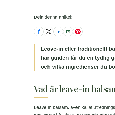
Dela denna artikel:
f
in
Facebook
X
LinkedIn
E-post
Pinterest
Leave-in eller traditionellt
här guiden får du en tydlig 
och vilka ingredienser du bör
Vad är leave-in balsa
Leave-in balsam, även kallat utredningsb