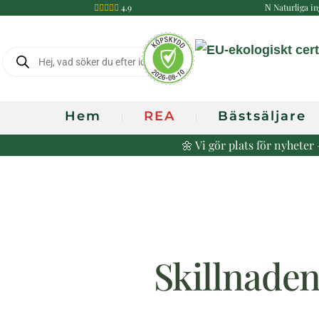
4.9
Naturliga in

N
Produktsökning
Hem
REA
Bästsäljare
🌼 Vi gör plats för nyhete
Skillnaden