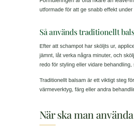
Formuleringen är ofta rikare än leave-i
utformade för att ge snabb effekt under
Så används traditionellt ba
Efter att schampot har sköljts ur, applic
jämnt, låt verka några minuter, och sköl
redo för styling eller vidare behandling
Traditionellt balsam är ett viktigt steg f
värmeverktyg, färg eller andra behandli
När ska man använda l