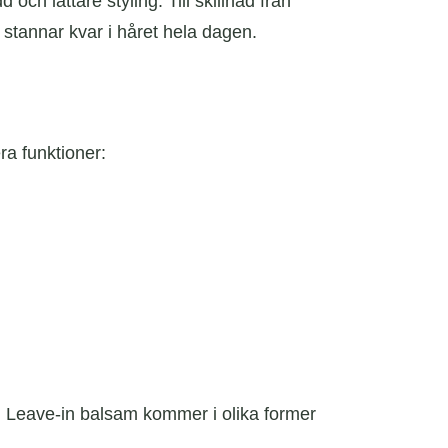
 och lättare styling. Till skillnad från
 stannar kvar i håret hela dagen.
ra funktioner:
ret. Leave-in balsam kommer i olika former