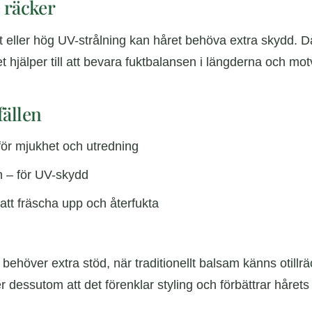
e räcker
mat eller hög UV-strålning kan håret behöva extra skydd. Då 
t hjälper till att bevara fuktbalansen i längderna och motv
fällen
för mjukhet och utredning
en – för UV-skydd
 att fräscha upp och återfukta
ehöver extra stöd, när traditionellt balsam känns otillräckl
r dessutom att det förenklar styling och förbättrar hårets