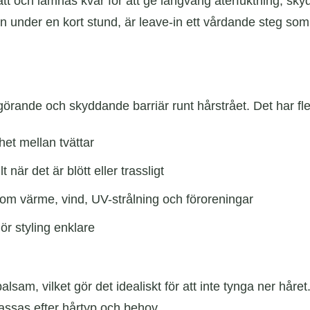
tvätt och lämnas kvar för att ge långvarig återfuktning, skydd
en under en kort stund, är leave-in ett vårdande steg som
rande och skyddande barriär runt hårstrået. Det har fle
et mellan tvättar
lt när det är blött eller trassligt
om värme, vind, UV-strålning och föroreningar
ör styling enklare
 balsam, vilket gör det idealiskt för att inte tynga ner hå
passas efter hårtyp och behov.