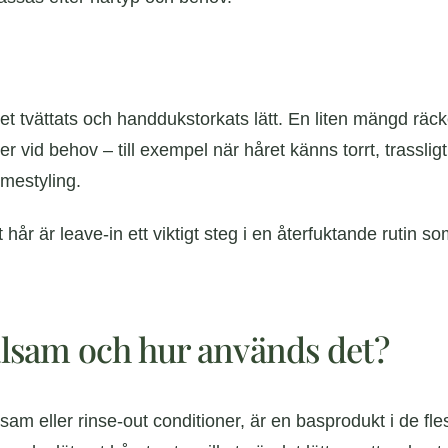
t tvättats och handdukstorkats lätt. En liten mängd räcker 
r vid behov – till exempel när håret känns torrt, trasslig
mestyling.
 hår är leave-in ett viktigt steg i en återfuktande rutin so
balsam och hur används det?
lsam eller rinse-out conditioner, är en basprodukt i de fl