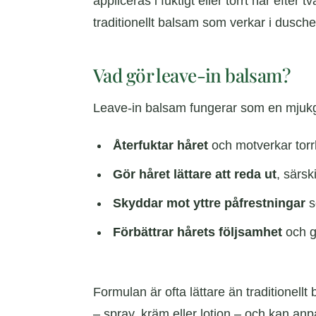
appliceras i fuktigt eller torrt hår efter 
traditionellt balsam som verkar i dusch
Vad gör leave-in balsam?
Leave-in balsam fungerar som en mjukgö
Återfuktar håret
och motverkar torrh
Gör håret lättare att reda ut
, särski
Skyddar mot yttre påfrestningar
s
Förbättrar hårets följsamhet
och g
Formulan är ofta lättare än traditionellt
– spray, kräm eller lotion – och kan an