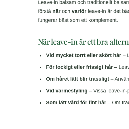
Leave-in balsam och traditionellt balsam 
förstå
när
och
varför
leave-in är det bäs
fungerar bäst som ett komplement.
När leave-in är ett bra alte
Vid mycket torrt eller skört hår
– L
För lockigt eller frissigt hår
– Leave
Om håret lätt blir trassligt
– Använd
Vid värmestyling
– Vissa leave-in-p
Som lätt vård för fint hår
– Om tradi