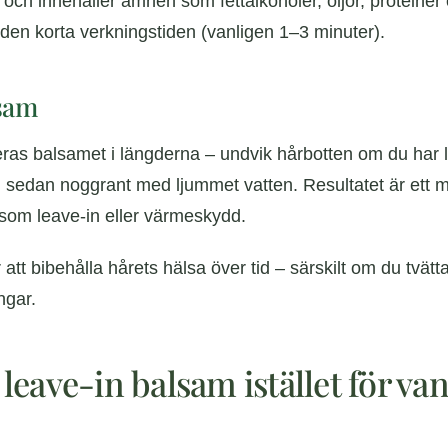
n och innehåller ämnen som fettalkoholer, oljor, protei
 den korta verkningstiden (vanligen 1–3 minuter).
lsam
eras balsamet i längderna – undvik hårbotten om du har lät
j sedan noggrant med ljummet vatten. Resultatet är ett m
, som leave-in eller värmeskydd.
ör att bibehålla hårets hälsa över tid – särskilt om du tvä
ngar.
eave-in balsam istället för van