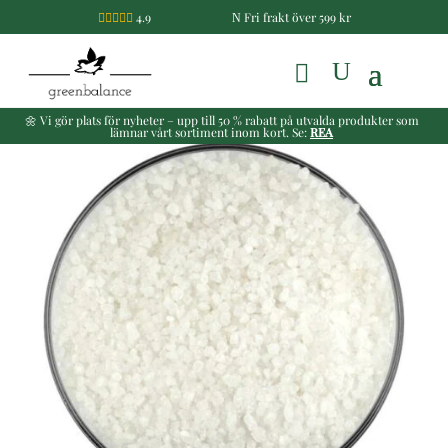
4.9
Fri frakt över 599 kr

N
🌼 Vi gör plats för nyheter – upp till 50 % rabatt på utvalda produkter som
lämnar vårt sortiment inom kort. Se:
REA