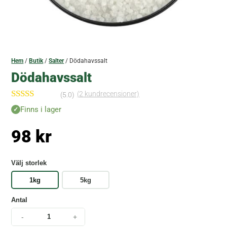
Hem
/
Butik
/
Salter
/ Dödahavssalt
Dödahavssalt
(
2
kundrecensioner)
(5.0)
Betygsatt
Finns i lager
5.00
av 5
baserat på
98
kr
kundrecensi
oner
Välj storlek
1kg
5kg
Antal
-
+