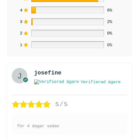
4
6%
3
2%
2
0%
1
0%
josefine
Verifierad ägare
5/5
för 4 dagar sedan