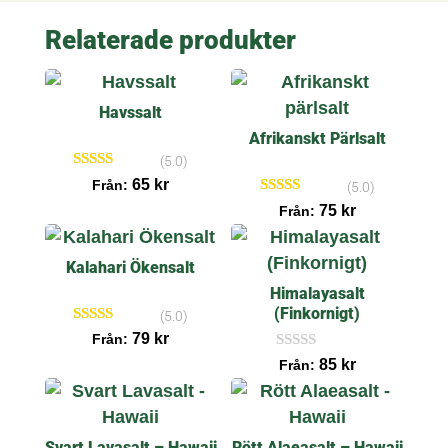
Relaterade produkter
Havssalt
Afrikanskt Pärlsalt
(5.0)
Betygsatt
65
kr
Från:
(5.0)
5.00
Betygsatt
75
kr
av 5
Från:
5.00
av 5
Kalahari Ökensalt
Himalayasalt
(Finkornigt)
(5.0)
Betygsatt
79
kr
Från:
5.00
I
85
kr
av 5
Från:
n
g
a
r
e
Svart Lavasalt – Hawaii
Rött Alaeasalt – Hawaii