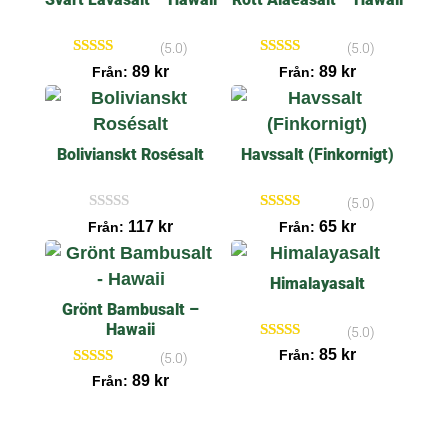
c
e
n
s
(5.0)
(5.0)
i
Betygsatt
Betygsatt
89
kr
89
kr
Från:
Från:
o
5.00
5.00
n
av 5
av 5
e
r
Bolivianskt Rosésalt
Havssalt (Finkornigt)
(5.0)
I
Betygsatt
117
kr
65
kr
Från:
Från:
n
5.00
g
av 5
a
Himalayasalt
r
e
Grönt Bambusalt –
c
e
Hawaii
(5.0)
n
Betygsatt
85
kr
Från:
s
(5.0)
5.00
i
Betygsatt
89
kr
av 5
Från:
o
5.00
n
av 5
e
r