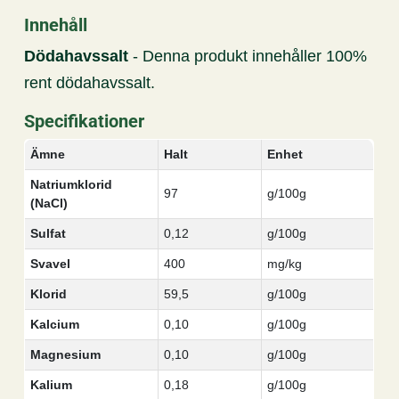
Innehåll
Dödahavssalt
- Denna produkt innehåller 100%
rent dödahavssalt.
Specifikationer
Ämne
Halt
Enhet
Natriumklorid
97
g/100g
(NaCl)
Sulfat
0,12
g/100g
Svavel
400
mg/kg
Klorid
59,5
g/100g
Kalcium
0,10
g/100g
Magnesium
0,10
g/100g
Kalium
0,18
g/100g