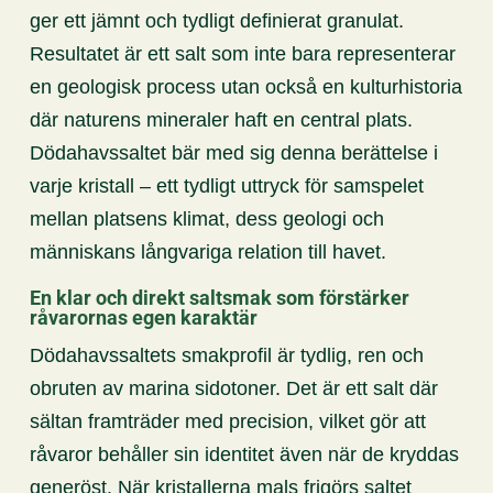
ger ett jämnt och tydligt definierat granulat.
Resultatet är ett salt som inte bara representerar
en geologisk process utan också en kulturhistoria
där naturens mineraler haft en central plats.
Dödahavssaltet bär med sig denna berättelse i
varje kristall – ett tydligt uttryck för samspelet
mellan platsens klimat, dess geologi och
människans långvariga relation till havet.
En klar och direkt saltsmak som förstärker
råvarornas egen karaktär
Dödahavssaltets smakprofil är tydlig, ren och
obruten av marina sidotoner. Det är ett salt där
sältan framträder med precision, vilket gör att
råvaror behåller sin identitet även när de kryddas
generöst. När kristallerna mals frigörs saltet