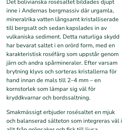
Det bolivianska rosésaltet bildades djupt
inne i Andernas bergmassiv där urgamla,
mineralrika vatten långsamt kristalliserade
till bergsalt och sedan kapslades in av
vulkaniska sediment. Detta naturliga skydd
har bevarat saltet i en orörd form, med en
karakteristisk roséfärg som uppstår genom
järn och andra spårmineraler. Efter varsam
brytning klyvs och sorteras kristallerna för
hand innan de mals till 2–4 mm – en
kornstorlek som lämpar sig väl för
kryddkvarnar och bordssaltning.
Smakmässigt erbjuder rosésaltet en mjuk
och balanserad sälteton som integreras väl i
allt från grönsaker och fisk till ljusa