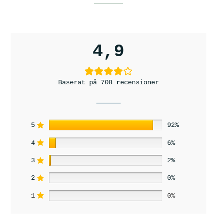
4,9
Baserat på 708 recensioner
5
92%
4
6%
3
2%
2
0%
1
0%