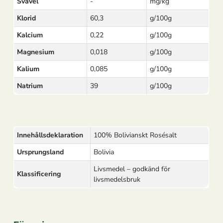
Svavel
-
mg/kg
Klorid
60,3
g/100g
Kalcium
0,22
g/100g
Magnesium
0,018
g/100g
Kalium
0,085
g/100g
Natrium
39
g/100g
Innehållsdeklaration
100% Bolivianskt Rosésalt
Ursprungsland
Bolivia
Livsmedel – godkänd för
Klassificering
livsmedelsbruk