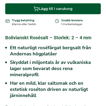
r
Lägg till i varukorg
Trygg betalning
Snabb leverans
Klarna eller Swish
1-3 arbetsdagar
Bolivianskt Rosésalt – Storlek: 2 – 4 mm
Ett naturligt roséfärgat bergsalt från
Andernas högplatåer
Skyddat i miljontals år av vulkaniska
lager som bevarat dess rena
mineralprofil
Har en mild, klar saltsmak och en
estetisk roséton driven av naturligt
järninnehåll