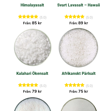
Himalayasalt
Svart Lavasalt – Hawaii
(5.0)
(5.0)
Betygsatt
Betygsatt
85
kr
89
kr
Från:
Från:
5.00
5.00
av 5
av 5
Kalahari Ökensalt
Afrikanskt Pärlsalt
(5.0)
(5.0)
Betygsatt
Betygsatt
79
kr
75
kr
Från:
Från:
5.00
5.00
av 5
av 5