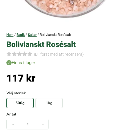
Hem
/
Butik
/
Salter
/ Bolivianskt Rosésalt
Bolivianskt Rosésalt
(Bli först med att recensera)
I
Finns i lager
n
g
117
kr
a
r
e
c
Välj storlek
e
n
500g
1kg
s
i
Antal
o
n
-
+
e