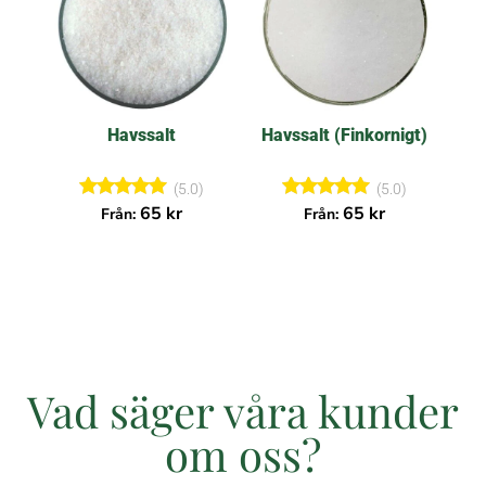
Havssalt
Havssalt (Finkornigt)
(5.0)
(5.0)
Betygsatt
Betygsatt
65
kr
65
kr
Från:
Från:
5.00
5.00
av 5
av 5
Vad säger våra kunder
om oss?