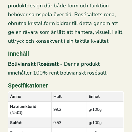
produktdesign där både form och funktion
behöver samspela över tid. Rosésaltets rena,
obrutna kristallform bidrar till detta genom att
ge en råvara som är lätt att hantera, visuell i sitt
uttryck och konsekvent i sin taktila kvalitet.
Innehåll
Bolivianskt Rosésalt
- Denna produkt
innehåller 100% rent bolivianskt rosésalt.
Specifikationer
Ämne
Halt
Enhet
Natriumklorid
99,2
g/100g
(NaCl)
Sulfat
0,53
g/100g