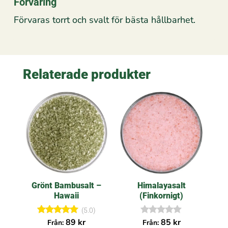
Förvaring
Förvaras torrt och svalt för bästa hållbarhet.
Relaterade produkter
Grönt Bambusalt –
Himalayasalt
Hawaii
(Finkornigt)
(5.0)
Betygsatt
I
89
kr
85
kr
Från:
Från: