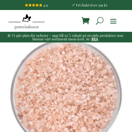
4.9
Fri frakt över 599 kr

N
🌼 Vi gör plats för nyheter – upp till 50 % rabatt på utvalda produkter som
lämnar vårt sortiment inom kort. Se:
REA