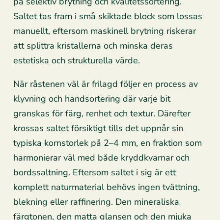
på selektiv brytning och kvalitetssortering.
Saltet tas fram i små skiktade block som lossas
manuellt, eftersom maskinell brytning riskerar
att splittra kristallerna och minska deras
estetiska och strukturella värde.
När råstenen väl är frilagd följer en process av
klyvning och handsortering där varje bit
granskas för färg, renhet och textur. Därefter
krossas saltet försiktigt tills det uppnår sin
typiska kornstorlek på 2–4 mm, en fraktion som
harmonierar väl med både kryddkvarnar och
bordssaltning. Eftersom saltet i sig är ett
komplett naturmaterial behövs ingen tvättning,
blekning eller raffinering. Den mineraliska
färgtonen, den matta glansen och den mjuka