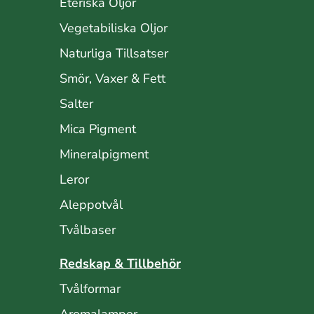
Eteriska Oljor
Vegetabiliska Oljor
Naturliga Tillsatser
Smör, Vaxer & Fett
Salter
Mica Pigment
Mineralpigment
Leror
Aleppotvål
Tvålbaser
Redskap & Tillbehör
Tvålformar
Aromalampor