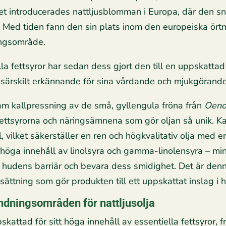
et introducerades nattljusblomman i Europa, där den s
n. Med tiden fann den sin plats inom den europeiska ört
ningsområde.
ella fettsyror har sedan dess gjort den till en uppskatt
tt särskilt erkännande för sina vårdande och mjukgöran
sam kallpressning av de små, gyllengula fröna från
Oeno
fettsyrorna och näringsämnena som gör oljan så unik. K
ilket säkerställer en ren och högkvalitativ olja med en
 höga innehåll av linolsyra och gamma-linolensyra – mi
ärka hudens barriär och bevara dess smidighet. Det är d
ättning som gör produkten till ett uppskattat inslag i 
ndningsområden för nattljusolja
pskattad för sitt höga innehåll av essentiella fettsyror,