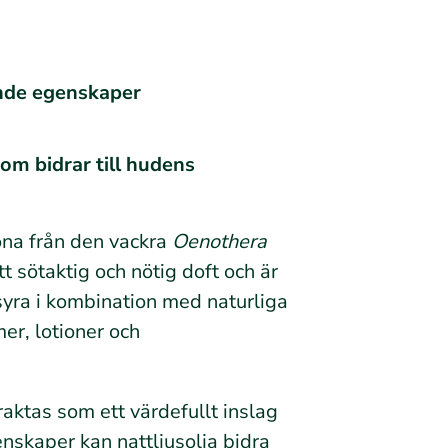
ande egenskaper
om bidrar till hudens
röna från den vackra
Oenothera
t sötaktig och nötig doft och är
syra i kombination med naturliga
er, lotioner och
raktas som ett värdefullt inslag
nskaper kan nattljusolja bidra