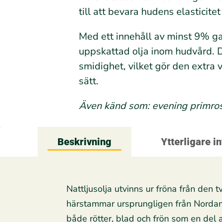
till att bevara hudens elasticite
Med ett innehåll av minst 9% ga
uppskattad olja inom hudvård. D
smidighet, vilket gör den extra v
sätt.
Även känd som: evening primrose 
Beskrivning
Ytterligare i
Nattljusolja utvinns ur fröna från den 
härstammar ursprungligen från Nordamer
både rötter, blad och frön som en del av