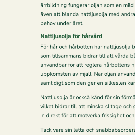
ärrbildning fungerar oljan som en mil
även att blanda nattljusolja med andr
behov under året.
Nattljusolja för hårvård
För hår och hårbotten har nattljusolja bl
som tillsammans bidrar till att vårda
användbar för att reglera hårbottens n
uppkomsten av mjäll. När oljan används
samtidigt som den ger en silkeslen kän
Nattljusolja är också känd för sin förm
vilket bidrar till att minska slitage o
in direkt för att motverka frissighet oc
Tack vare sin lätta och snabbabsorberan