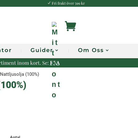
Fri frakt över 599 kr
N
M
i
t
ator
Guider
Om Oss
t
ortiment inom kort. Se:
REA
K
Nattljusolja (100%)
o
 (100%)
n
t
o
Antal