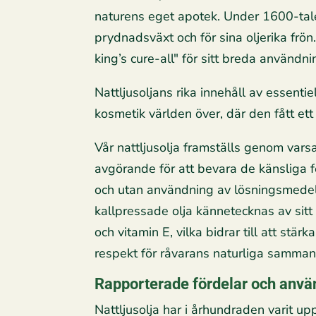
naturens eget apotek. Under 1600-tal
prydnadsväxt och för sina oljerika frö
king’s cure-all" för sitt breda använd
Nattljusoljans rika innehåll av essenti
kosmetik världen över, där den fått e
Vår nattljusolja framställs genom var
avgörande för att bevara de känsliga 
och utan användning av lösningsmedel, v
kallpressade olja kännetecknas av sitt
och vitamin E, vilka bidrar till att st
respekt för råvarans naturliga sammans
Rapporterade fördelar och anvä
Nattljusolja har i århundraden varit up