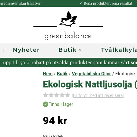
gredienser utan tillsatser
Rena produkter, rena resultat
N
Nyheter
Butik
Tvålkalkyl
r – upp till 50 % rabatt på utvalda produkter som lämnar vårt s
Hem
/
Butik
/
Vegetabiliska Oljor
/ Ekologisk 
Ekologisk Nattljusolja
(Bli först med att recensera)
I
Finns i lager
n
g
94
kr
a
r
e
c
Välj storlek