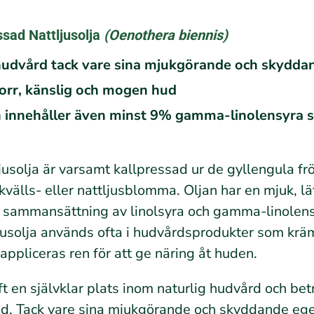
sad Nattljusolja
(Oenothera biennis
)
hudvård tack vare sina mjukgörande och skydd
 torr, känslig och mogen hud
ch innehåller även minst 9% gamma-linolensyra s
jusolja är varsamt kallpressad ur de gyllengula f
kvälls- eller nattljusblomma. Oljan har en mjuk, lät
ka sammansättning av linolsyra och gamma-linolen
ljusolja används ofta i hudvårdsprodukter som kräm
ppliceras ren för att ge näring åt huden.
t en självklar plats inom naturlig hudvård och bet
ud. Tack vare sina mjukgörande och skyddande ege