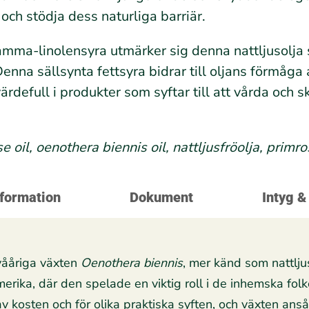
t och stödja dess naturliga barriär.
mma-linolensyra utmärker sig denna nattljusolja s
enna sällsynta fettsyra bidrar till oljans förmåga
ärdefull i produkter som syftar till att vårda och 
oil, oenothera biennis oil, nattljusfröolja, primro
nformation
Dokument
Intyg &
tvååriga växten
Oenothera biennis
, mer känd som nattlju
ika, där den spelade en viktig roll i de inhemska folk
 kosten och för olika praktiska syften, och växten ansågs