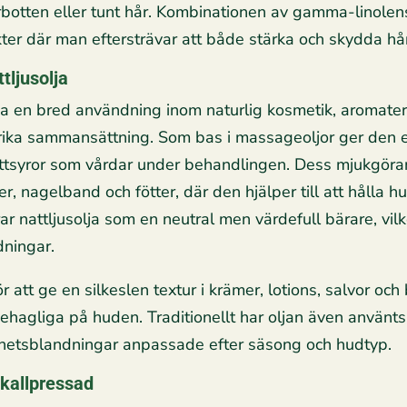
rbotten eller tunt hår. Kombinationen av gamma-linolens
ter där man eftersträvar att både stärka och skydda håre
tljusolja
lja en bred användning inom naturlig kosmetik, aromate
srika sammansättning. Som bas i massageoljor ger den 
fettsyror som vårdar under behandlingen. Dess mjukgöra
er, nagelband och fötter, där den hjälper till att hålla 
r nattljusolja som en neutral men värdefull bärare, vilket
ningar.
 att ge en silkeslen textur i krämer, lotions, salvor oc
ehagliga på huden. Traditionellt har oljan även använ
önhetsblandningar anpassade efter säsong och hudtyp.
 kallpressad