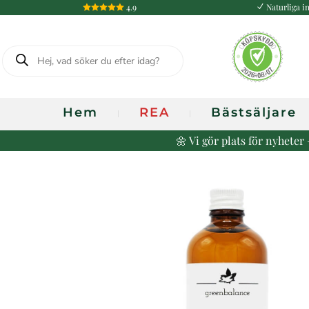
4.9
Naturliga in

N
Produktsökning
Hem
REA
Bästsäljare
🌼 Vi gör plats för nyhete