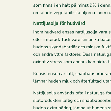
som finns i en halt på minst 9% i denna
omtalade vegetabiliska oljorna inom n
Nattljusolja för hudvård
Inom hudvård anses nattljusolja vara s
eller irriterad. Tack vare sin unika bala
hudens skyddsbarriär och minska fuktför
och andra yttre faktorer. Dess naturli
oxidativ stress som annars kan bidra ti
Konsistensen är lätt, snabbabsorberand
lämnar huden mjuk och återfuktad utan
Nattljusolja används ofta i naturliga fo
slutprodukten luftig och snabbabsorbe
huden extra näring, jämna ut hudens str