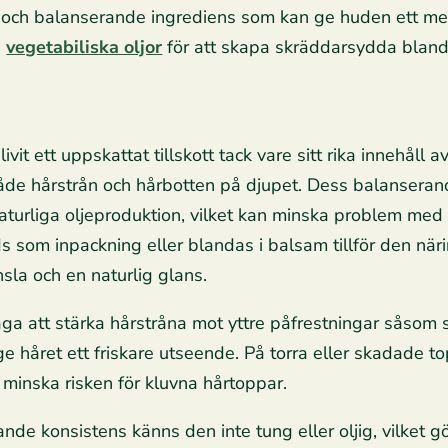
d och balanserande ingrediens som kan ge huden ett me
a
vegetabiliska oljor
för att skapa skräddarsydda bland
ivit ett uppskattat tillskott tack vare sitt rika innehåll a
 både hårstrån och hårbotten på djupet. Dess balansera
aturliga oljeproduktion, vilket kan minska problem med
 som inpackning eller blandas i balsam tillför den näri
sla och en naturlig glans.
åga att stärka hårstråna mot yttre påfrestningar såsom s
ch ge håret ett friskare utseende. På torra eller skadade
h minska risken för kluvna hårtoppar.
de konsistens känns den inte tung eller oljig, vilket gör 