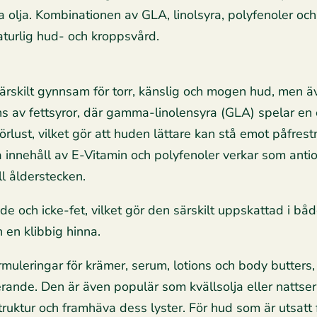
 olja. Kombinationen av GLA, linolsyra, polyfenoler och 
aturlig hud- och kroppsvård.
ärskilt gynnsam för torr, känslig och mogen hud, men ä
ns av fettsyror, där gamma-linolensyra (GLA) spelar en cen
lust, vilket gör att huden lättare kan stå emot påfrestni
ga innehåll av E-Vitamin och polyfenoler verkar som an
ll ålderstecken.
e och icke-fet, vilket gör den särskilt uppskattad i bå
 en klibbig hinna.
rmuleringar för krämer, serum, lotions och body butters, 
rande. Den är även populär som kvällsolja eller nattser
uktur och framhäva dess lyster. För hud som är utsatt fö