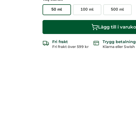
e
n
50 ml
100 ml
500 ml
s
i
o
Lägg till i varuk
n
e
r
Fri frakt
Trygg betalning
Fri frakt över 599 kr
Klarna eller Swish