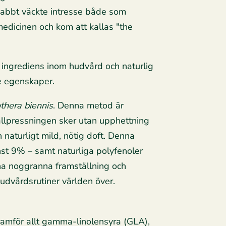
nabbt väckte intresse både som
medicinen och kom att kallas "the
ad ingrediens inom hudvård och naturlig
de egenskaper.
thera biennis
. Denna metod är
allpressningen sker utan upphettning
 naturligt mild, nötig doft. Denna
nst 9% – samt naturliga polyfenoler
enna noggranna framställning och
hudvårdsrutiner världen över.
 framför allt gamma-linolensyra (GLA),