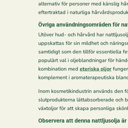
alternativ för personer med känslig hå
eftertraktad i naturliga hårvårdsproduk
Övriga användningsområden för nat
Utöver hud- och hårvård har nattljuso
uppskattas för sin mildhet och näring
samtidigt som den tillför essentiella 
populärt val i oljeblandningar för händ
kombination med
eteriska oljor
fungera
komplement i aromaterapeutiska bland
Inom kosmetikindustrin används den för
slutprodukterna lättabsorberade och b
växtoljor för att skapa personliga sk
Observera att denna nattljusolja är