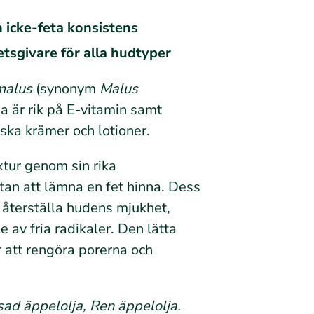
h icke-feta konsistens
etsgivare för alla hudtyper
malus
(synonym
Malus
a är rik på E-vitamin samt
ska krämer och lotioner.
xtur genom sin rika
 utan att lämna en fet hinna. Dess
t återställa hudens mjukhet,
av fria radikaler. Den lätta
r att rengöra porerna och
sad äppelolja, Ren äppelolja.