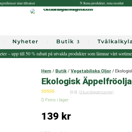
ngredienser utan tillsatser
Rena produkter, rena resultat
N
Nyheter
Butik
Tvålkalkyl
eter – upp till 50 % rabatt på utvalda produkter som lämnar vårt sortim
Hem
/
Butik
/
Vegetabiliska Oljor
/ Ekologis
Ekologisk Äppelfröolj
(5.0)
(
3
kundrecensioner)
Betygsatt
Finns i lager
5.00
av 5
baserat på
139
kr
kundrecensi
oner