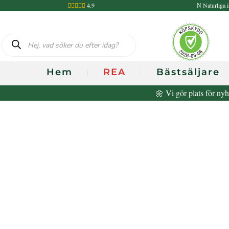
4.9
Naturliga i

N
Produktsökning
Hem
REA
Bästsäljare
🌼 Vi gör plats för nyh