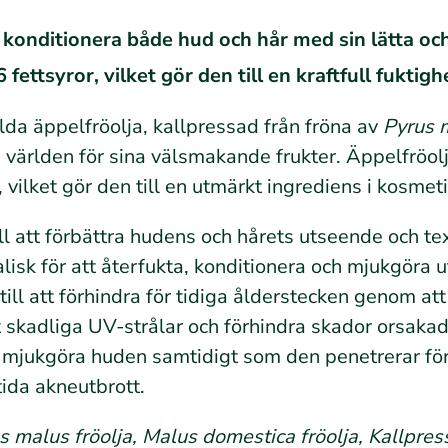
h konditionera både hud och hår med sin lätta oc
ttsyror, vilket gör den till en kraftfull fuktigh
lda äppelfröolja, kallpressad från fröna av
Pyrus 
a världen för sina välsmakande frukter. Äppelfröolj
ilket gör den till en utmärkt ingrediens i kosmeti
ill att förbättra hudens och hårets utseende och te
ealisk för att återfukta, konditionera och mjukgöra
ill att förhindra för tidiga ålderstecken genom at
skadliga UV-strålar och förhindra skador orsakade 
tt mjukgöra huden samtidigt som den penetrerar fö
ida akneutbrott.
 malus fröolja, Malus domestica fröolja, Kallpres