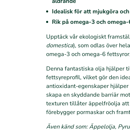
åldrande
Idealisk för att mjukgöra oc
Rik på omega-3 och omega-6 fe
Upptäck vår ekologiskt framstäl
domestica
), som odlas över hel
omega-3 och omega-6 fettsyror, v
Denna fantastiska olja hjälper t
fettsyreprofil, vilket gör den id
antioxidant-egenskaper hjälper t
skapa en skyddande barriär mot 
texturen tillåter äppelfröolja a
förebygger pormaskar och framt
Även känd som: Äppelolja, Pyrus