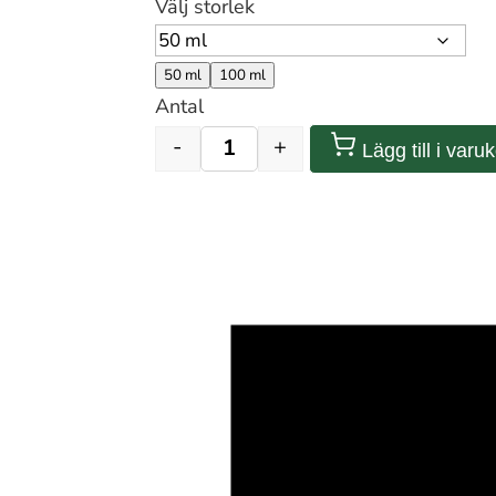
Välj storlek
50 ml
100 ml
Antal
-
+
Lägg till i varu
Ekologisk Äppelfröolja (100