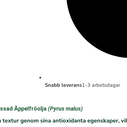
Snabb leverans
1-3 arbetsdagar
essad Äppelfröolja
(
Pyrus malus
)
textur genom sina antioxidanta egenskaper, vilk