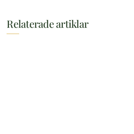
Relaterade artiklar
Utforska vår guide till naturliga håroljor och
deras funktioner. Lär dig skillnaderna, hur de
påverkar ditt hår och vilka oljor som passar
din hårtyp bäst.