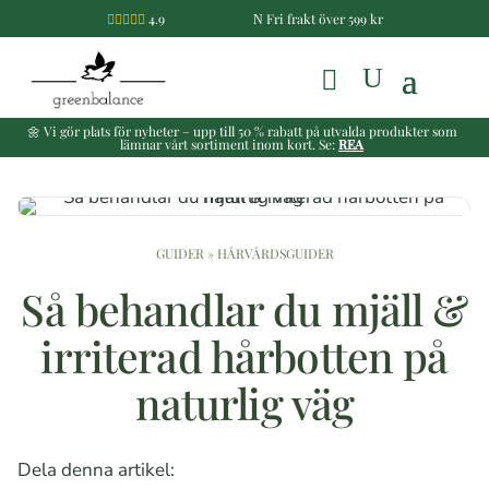
4.9
Fri frakt över 599 kr

N
🌼 Vi gör plats för nyheter – upp till 50 % rabatt på utvalda produkter som
lämnar vårt sortiment inom kort. Se:
REA
GUIDER
»
HÅRVÅRDSGUIDER
Så behandlar du mjäll &
irriterad hårbotten på
naturlig väg
Dela denna artikel: