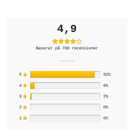
4,9
Baserat på 708 recensioner
5
92%
4
6%
3
2%
2
0%
1
0%