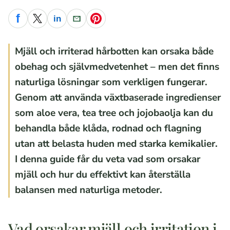
f
in
Facebook
X
LinkedIn
E-post
Pinterest
Mjäll och irriterad hårbotten kan orsaka både
obehag och självmedvetenhet – men det finns
naturliga lösningar som verkligen fungerar.
Genom att använda växtbaserade ingredienser
som aloe vera, tea tree och jojobaolja kan du
behandla både klåda, rodnad och flagning
utan att belasta huden med starka kemikalier.
I denna guide får du veta vad som orsakar
mjäll och hur du effektivt kan återställa
balansen med naturliga metoder.
Vad orsakar mjäll och irritation i