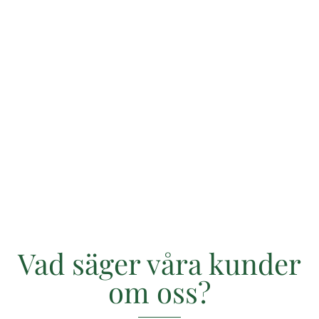
Lär dig förebygga kluvna toppar och stärka
hårets längder med naturliga metoder. Undvik
vanliga misstag och hitta rätt ingredienser för
friskt hår.
Vad säger våra kunder
om oss?