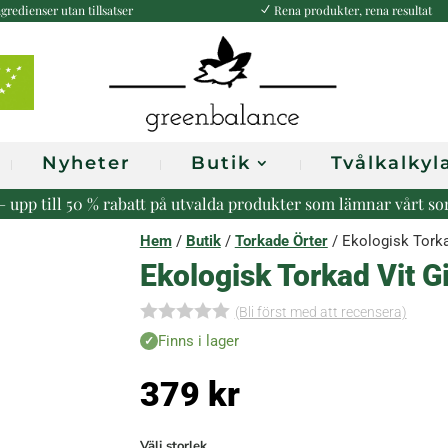
gredienser utan tillsatser
Rena produkter, rena resultat
N
Nyheter
Butik
Tvålkalkyl
r – upp till 50 % rabatt på utvalda produkter som lämnar vårt s
Hem
/
Butik
/
Torkade Örter
/ Ekologisk Torka
Ekologisk Torkad Vit G
(Bli först med att recensera)
I
Finns i lager
n
g
379
kr
a
r
e
c
Välj storlek