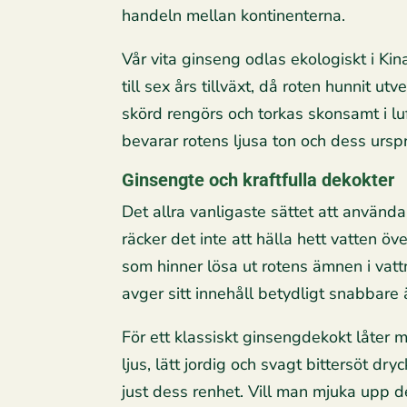
handeln mellan kontinenterna.
Vår vita ginseng odlas ekologiskt i Kin
till sex års tillväxt, då roten hunnit utv
skörd rengörs och torkas skonsamt i l
bevarar rotens ljusa ton och dess urspr
Ginsengte och kraftfulla dekokter
Det allra vanligaste sättet att använda 
räcker det inte att hälla hett vatten ö
som hinner lösa ut rotens ämnen i vatt
avger sitt innehåll betydligt snabbare 
För ett klassiskt ginsengdekokt låter ma
ljus, lätt jordig och svagt bittersöt d
just dess renhet. Vill man mjuka upp den