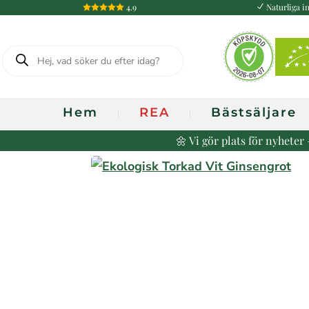
4.9
Naturliga in

N
Produktsökning
Hem
REA
Bästsäljare
🌼 Vi gör plats för nyhete