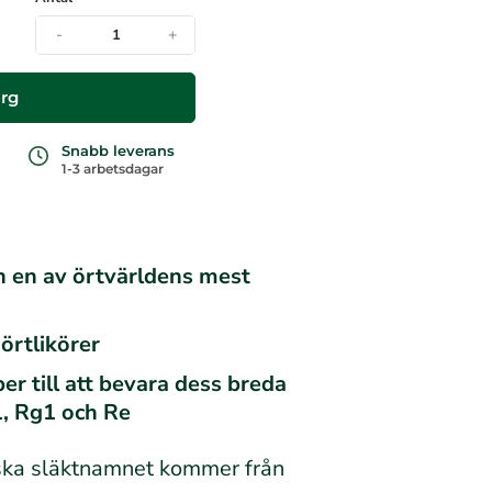
-
+
org
Snabb leverans
1-3 arbetsdagar
ch en av örtvärldens mest
örtlikörer
er till att bevara dess breda
1, Rg1 och Re
inska släktnamnet kommer från