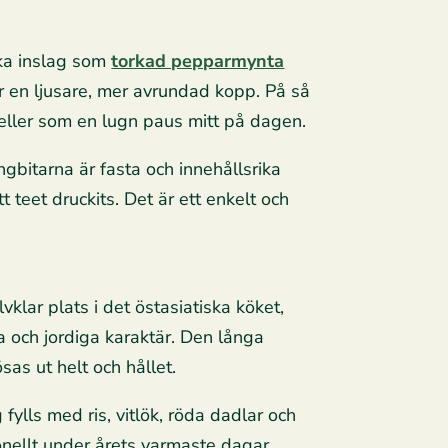
ska inslag som
torkad pepparmynta
 en ljusare, mer avrundad kopp. På så
ller som en lugn paus mitt på dagen.
ngbitarna är fasta och innehållsrika
 teet druckits. Det är ett enkelt och
klar plats i det östasiatiska köket,
ra och jordiga karaktär. Den långa
as ut helt och hållet.
lls med ris, vitlök, röda dadlar och
tionellt under årets varmaste dagar,