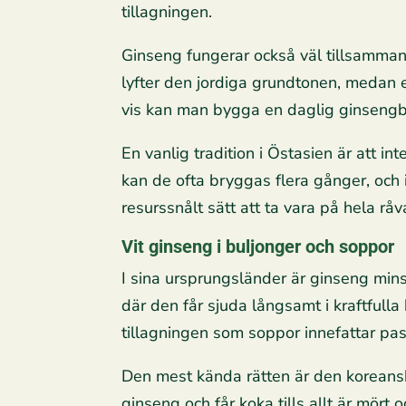
tillagningen.
Ginseng fungerar också väl tillsamman
lyfter den jordiga grundtonen, medan 
vis kan man bygga en daglig ginsengb
En vanlig tradition i Östasien är att i
kan de ofta bryggas flera gånger, och i
resurssnålt sätt att ta vara på hela råv
Vit ginseng i buljonger och soppor
I sina ursprungsländer är ginseng minst
där den får sjuda långsamt i kraftfulla
tillagningen som soppor innefattar pas
Den mest kända rätten är den koreansk
ginseng och får koka tills allt är mört 