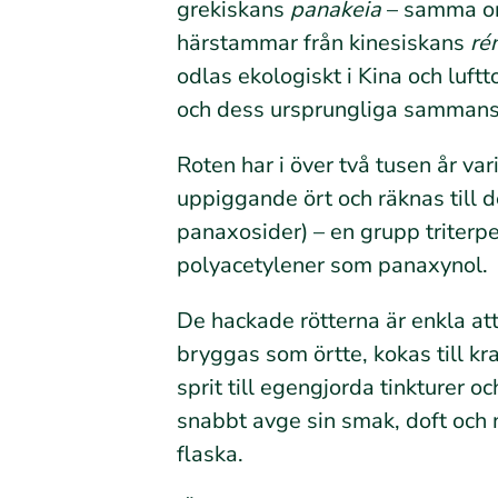
grekiskans
panakeia
– samma or
härstammar från kinesiskans
ré
odlas ekologiskt i Kina och luft
och dess ursprungliga sammans
Roten har i över två tusen år va
uppiggande ört och räknas till d
panaxosider) – en grupp triter
polyacetylener som panaxynol.
De hackade rötterna är enkla at
bryggas som örtte, kokas till kra
sprit till egengjorda tinkturer o
snabbt avge sin smak, doft och 
flaska.