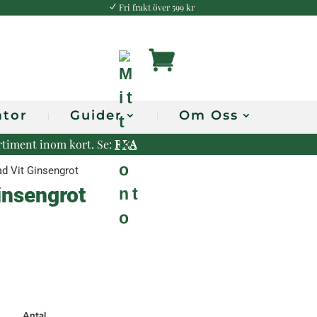
Fri frakt över 599 kr
N
M
i
t
ator
Guider
Om Oss
t
ortiment inom kort. Se:
REA
K
d Vit Ginsengrot
o
insengrot
n
t
o
Antal