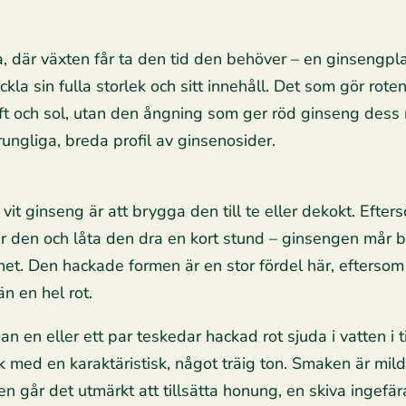
a, där växten får ta den tid den behöver – en ginsengpla
eckla sin fulla storlek och sitt innehåll. Det som gör roten 
uft och sol, utan den ångning som ger röd ginseng des
ungliga, breda profil av ginsenosider.
vit ginseng är att brygga den till te eller dekokt. Efter
ver den och låta den dra en kort stund – ginsengen mår b
net. Den hackade formen är en stor fördel här, eftersom
än en hel rot.
n en eller ett par teskedar hackad rot sjuda i vatten i ti
ryck med en karaktäristisk, något träig ton. Smaken är m
 går det utmärkt att tillsätta honung, en skiva ingefära 