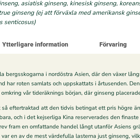
nseng, asiatisk ginseng, kinesisk ginseng, korean
true ginseng (ej att förväxla med amerikansk ginse
s senticosus)
Ytterligare information
Förvaring
ala bergsskogarna i nordöstra Asien, där den växer lång
land har roten samlats och uppskattats i årtusenden. D
 omkring vår tideräknings början, där ginseng placerade
så eftertraktad att den tidvis betingat ett pris högre ä
bara, och i det kejserliga Kina reserverades den finast
drev fram en omfattande handel långt utanför Asiens gr
ar en av de mest värdefulla lasterna just ginseng, vilket