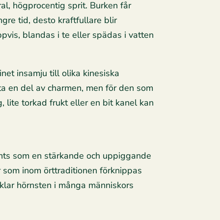
l, högprocentig sprit. Burken får
re tid, desto kraftfullare blir
pvis, blandas i te eller spädas i vatten
et insamju till olika kinesiska
ofta en del av charmen, men för den som
te torkad frukt eller en bit kanel kan
nvänts som en stärkande och uppiggande
 som inom örttraditionen förknippas
älvklar hörnsten i många människors