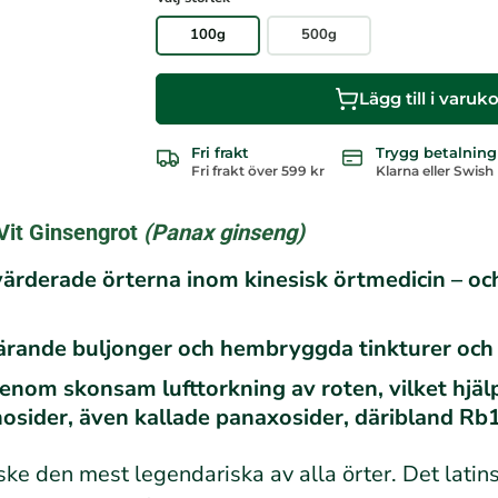
e
n
100g
500g
s
i
o
Lägg till i varuk
n
e
r
Fri frakt
Trygg betalning
Fri frakt över 599 kr
Klarna eller Swish
Vit Ginsengrot
(Panax ginseng)
 värderade örterna inom kinesisk örtmedicin – o
närande buljonger och hembryggda tinkturer och 
enom skonsam lufttorkning av roten, vilket hjälp
enosider, även kallade panaxosider, däribland Rb
nske den mest legendariska av alla örter. Det lat