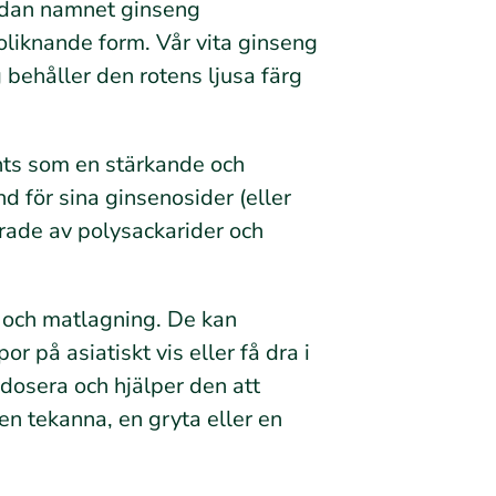
edan namnet ginseng
koliknande form. Vår vita ginseng
g behåller den rotens ljusa färg
vänts som en stärkande och
d för sina ginsenosider (eller
rade av polysackarider och
r och matlagning. De kan
r på asiatiskt vis eller få dra i
t dosera och hjälper den att
n tekanna, en gryta eller en