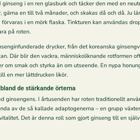
 ginseng i en ren glasburk och täcker den med en neutra
, gärna en till två månader, och skakas då och då. Ju läng
h förvaras i en mörk flaska. Tinkturen kan användas drop
vara på roten.
insenginfunderade drycker, från det koreanska ginsengvin
laskan. Där blir den vackra, människoliknande rotformen 
r om smak och styrka än om utseende. En nypa honung, li
ll en mer lättdrucken likör.
bland de stärkande örterna
med ginsengens. I årtusenden har roten traditionellt a
 kända av de så kallade adaptogenerna – en grupp växter
italitet. Det är denna roll som gjort ginseng till en sj