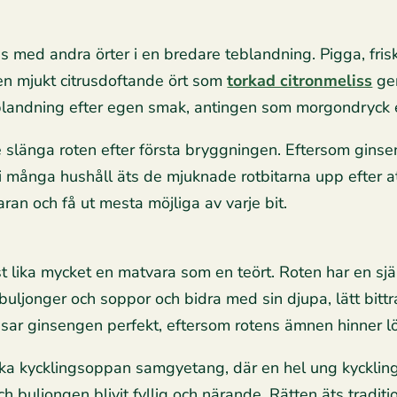
s med andra örter i en bredare teblandning. Pigga, fri
en mjukt citrusdoftande ört som
torkad citronmeliss
ger
landning efter egen smak, antingen som morgondryck e
nte slänga roten efter första bryggningen. Eftersom ginse
 många hushåll äts de mjuknade rotbitarna upp efter att
aran och få ut mesta möjliga av varje bit.
 lika mycket en matvara som en teört. Roten har en själv
 buljonger och soppor och bidra med sin djupa, lätt bitt
sar ginsengen perfekt, eftersom rotens ämnen hinner lös
a kycklingsoppan samgyetang, där en hel ung kyckling fy
och buljongen blivit fyllig och närande. Rätten äts tradi