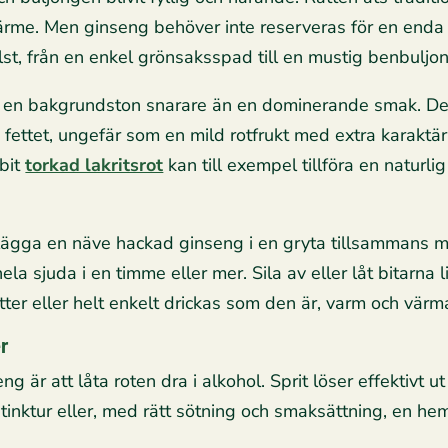
rme. Men ginseng behöver inte reserveras för en enda rä
st, från en enkel grönsaksspad till en mustig benbuljo
en bakgrundston snarare än en dominerande smak. Den
fettet, ungefär som en mild rotfrukt med extra karaktä
 bit
torkad lakritsrot
kan till exempel tillföra en natur
 lägga en näve hackad ginseng i en gryta tillsammans me
ela sjuda i en timme eller mer. Sila av eller låt bitarna
er eller helt enkelt drickas som den är, varm och värm
r
 är att låta roten dra i alkohol. Sprit löser effektivt
tinktur eller, med rätt sötning och smaksättning, en he