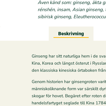
Även känd som: ginseng, äkta gi
rénshēn, insam, Asian ginseng, 
sibirisk ginseng, Eleutherococcu
Beskrivning
Ginseng har sitt naturliga hem i de sv
Kina, Korea och längst österut i Ryss
den klassiska kinesiska örtaboken från
Genom historien har ginsengroten varit 
människoliknande form var särskilt dyr
skogar för hovet. Begäret efter roten 
handelsfartyget seglade till Kina 1784 v