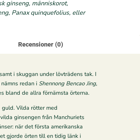
sk ginseng, människorot,
ng, Panax quinquefolius, eller
Recensioner (0)
samt i skuggan under lövträdens tak. I
en nämns redan i
Shennong Bencao Jing
,
s bland de allra förnämsta örterna.
n guld. Vilda rötter med
e vilda ginsengen från Manchuriets
änser: när det första amerikanska
 gjorde örten till en tidig länk i