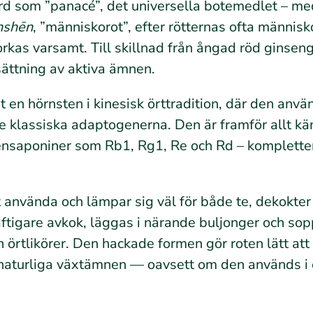
d som ”panacé”, det universella botemedlet – m
nshēn
, ”människorot”, efter rötternas ofta männis
torkas varsamt. Till skillnad från ångad röd ginsen
ättning av aktiva ämnen.
rit en hörnsten i kinesisk örttradition, där den an
e klassiska adaptogenerna. Den är framför allt kän
pensaponiner som Rb1, Rg1, Re och Rd – komplette
t använda och lämpar sig väl för både te, dekokte
ftigare avkok, läggas i närande buljonger och soppo
ch örtlikörer. Den hackade formen gör roten lätt at
naturliga växtämnen — oavsett om den används i e