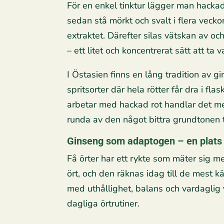
För en enkel tinktur lägger man hackad
sedan stå mörkt och svalt i flera veckor
extraktet. Därefter silas vätskan av oc
– ett litet och koncentrerat sätt att ta 
I Östasien finns en lång tradition av g
spritsorter där hela rötter får dra i f
arbetar med hackad rot handlar det me
runda av den något bittra grundtonen ti
Ginseng som adaptogen – en plats 
Få örter har ett rykte som mäter sig 
ört, och den räknas idag till de mest
med uthållighet, balans och vardaglig v
dagliga örtrutiner.