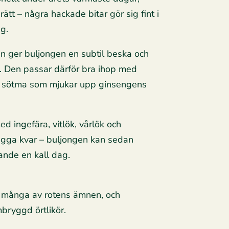
tt – några hackade bitar gör sig fint i
ng.
 ger buljongen en subtil beska och
r. Den passar därför bra ihop med
lig sötma som mjukar upp ginsengens
d ingefära, vitlök, vårlök och
 ligga kvar – buljongen kan sedan
ande en kall dag.
 ut många av rotens ämnen, och
mbryggd örtlikör.