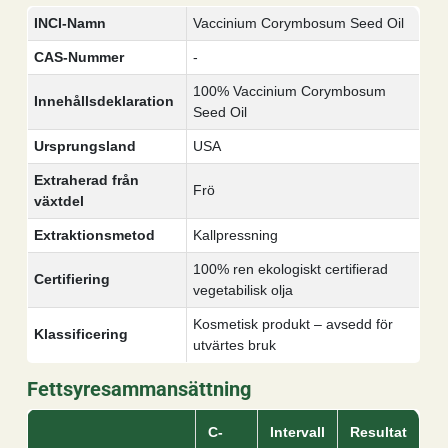
INCI-Namn
Vaccinium Corymbosum Seed Oil
CAS-Nummer
-
100% Vaccinium Corymbosum
Innehållsdeklaration
Seed Oil
Ursprungsland
USA
Extraherad från
Frö
växtdel
Extraktionsmetod
Kallpressning
100% ren ekologiskt certifierad
Certifiering
vegetabilisk olja
Kosmetisk produkt – avsedd för
Klassificering
utvärtes bruk
Fettsyresammansättning
C-
Intervall
Resultat