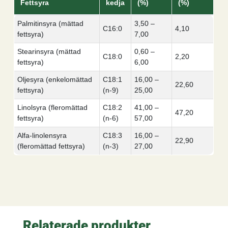
Fettsyra
kedja
(%)
(%)
Palmitinsyra (mättad
3,50 –
C16:0
4,10
fettsyra)
7,00
Stearinsyra (mättad
0,60 –
C18:0
2,20
fettsyra)
6,00
Oljesyra (enkelomättad
C18:1
16,00 –
22,60
fettsyra)
(n-9)
25,00
Linolsyra (fleromättad
C18:2
41,00 –
47,20
fettsyra)
(n-6)
57,00
Alfa-linolensyra
C18:3
16,00 –
22,90
(fleromättad fettsyra)
(n-3)
27,00
Relaterade produkter