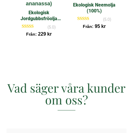
Ekologisk Neemolja
(100%)
Ekologisk
Jordgubbsfröolja
(5.0)
(100%)
Betygsatt
95
kr
Från:
(5.0)
5.00
Betygsatt
229
kr
av 5
Från:
5.00
av 5
Vad säger våra kunder
om oss?