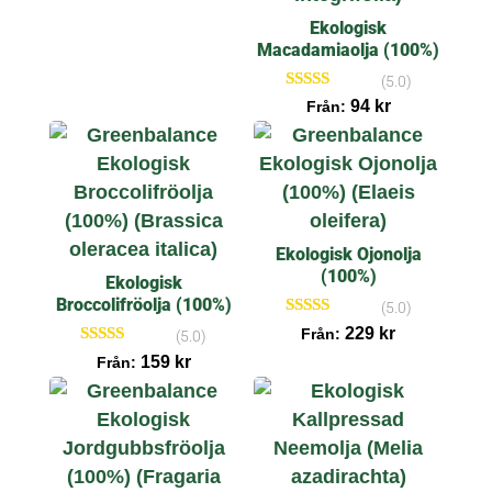
e
r
Ekologisk
Macadamiaolja (100%)
(5.0)
Betygsatt
94
kr
Från:
5.00
av 5
Ekologisk Ojonolja
(100%)
Ekologisk
Broccolifröolja (100%)
(5.0)
Betygsatt
229
kr
Från:
(5.0)
5.00
Betygsatt
159
kr
av 5
Från:
5.00
av 5