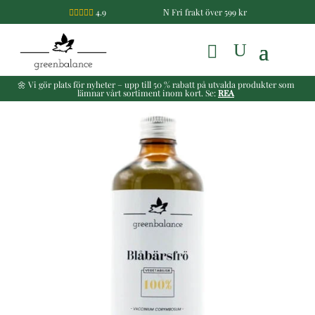
4.9
Fri frakt över 599 kr

N
🌼 Vi gör plats för nyheter – upp till 50 % rabatt på utvalda produkter som
lämnar vårt sortiment inom kort. Se:
REA