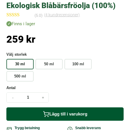
Ekologisk Blåbärsfröolja (100%)
(
4
kundrecensioner)
(5.0)
Betygsatt
Finns i lager
5.00
av 5
baserat på
259
kr
kundrecensi
oner
Välj storlek
30 ml
50 ml
100 ml
500 ml
Antal
-
+
Lägg till i varukorg
Trygg betalning
Snabb leverans