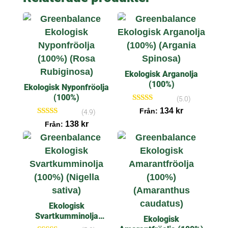
Ekologisk Arganolja
(100%)
Ekologisk Nyponfröolja
(100%)
(5.0)
Betygsatt
134
kr
Från:
(4.9)
5.00
Betygsatt
138
kr
av 5
Från:
4.90
av 5
Ekologisk
Svartkumminolja
Ekologisk
(100%)