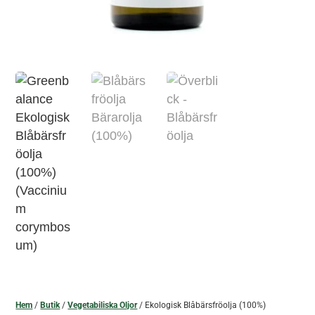
Hem
/
Butik
/
Vegetabiliska Oljor
/ Ekologisk Blåbärsfröolja (100%)