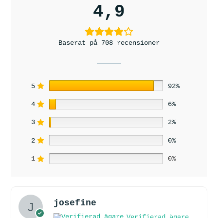
4,9
Baserat på 708 recensioner
5
92%
4
6%
3
2%
2
0%
1
0%
josefine
Verifierad ägare