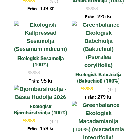
Amarantfröolja (100%)
(5.0)
Betygsatt
109
kr
Från:
5.00
I
225
kr
av 5
Från:
n
g
a
r
e
c
e
n
s
Ekologisk Sesamolja
i
(100%)
o
n
Ekologisk Babchiolja
e
I
(Bakuchiol) (100%)
r
95
kr
Från:
n
g
(4.9)
a
Betygsatt
279
kr
Från:
r
4.86
e
av 5
Ekologisk
c
e
Björnbärsfröolja (100%)
n
s
(4.6)
i
Betygsatt
159
kr
Från:
o
4.60
n
av 5