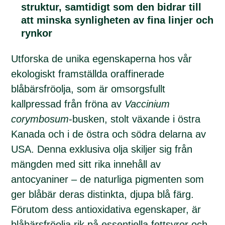
struktur, samtidigt som den bidrar till
att minska synligheten av fina linjer och
rynkor
Utforska de unika egenskaperna hos vår
ekologiskt framställda oraffinerade
blåbärsfröolja, som är omsorgsfullt
kallpressad från fröna av
Vaccinium
corymbosum
-busken, stolt växande i östra
Kanada och i de östra och södra delarna av
USA. Denna exklusiva olja skiljer sig från
mängden med sitt rika innehåll av
antocyaniner – de naturliga pigmenten som
ger blåbär deras distinkta, djupa blå färg.
Förutom dess antioxidativa egenskaper, är
blåbärsfröolja rik på essentiella fettsyror och