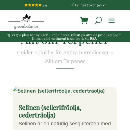
4.9
Fri frakt över 599 kr

N
Allt om Terpener
🌼 Vi gör plats för nyheter – upp till 50 % rabatt på utvalda produkter som
lämnar vårt sortiment inom kort. Se:
REA
Guider
Guider för Aktiva Ingredienser
»
»
Allt om Terpener
Selinen (sellerifröolja,
cederträolja)
Selinen är en naturlig sesquiterpen med