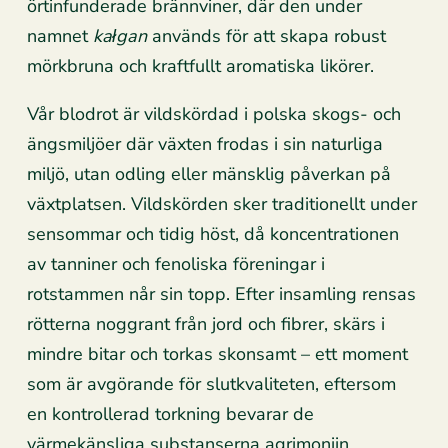
örtinfunderade brännviner, där den under
namnet
kałgan
används för att skapa robust
mörkbruna och kraftfullt aromatiska likörer.
Vår blodrot är vildskördad i polska skogs- och
ängsmiljöer där växten frodas i sin naturliga
miljö, utan odling eller mänsklig påverkan på
växtplatsen. Vildskörden sker traditionellt under
sensommar och tidig höst, då koncentrationen
av tanniner och fenoliska föreningar i
rotstammen når sin topp. Efter insamling rensas
rötterna noggrant från jord och fibrer, skärs i
mindre bitar och torkas skonsamt – ett moment
som är avgörande för slutkvaliteten, eftersom
en kontrollerad torkning bevarar de
värmekänsliga substanserna agrimoniin,