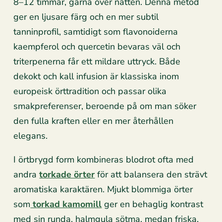
8–12 timmar, gärna över natten. Denna metod
ger en ljusare färg och en mer subtil
tanninprofil, samtidigt som flavonoiderna
kaempferol och quercetin bevaras väl och
triterpenerna får ett mildare uttryck. Både
dekokt och kall infusion är klassiska inom
europeisk örttradition och passar olika
smakpreferenser, beroende på om man söker
den fulla kraften eller en mer återhållen
elegans.
I örtbrygd form kombineras blodrot ofta med
andra
torkade örter
för att balansera den strävt
aromatiska karaktären. Mjukt blommiga örter
som
torkad kamomill
ger en behaglig kontrast
med sin runda, halmgula sötma, medan friska,