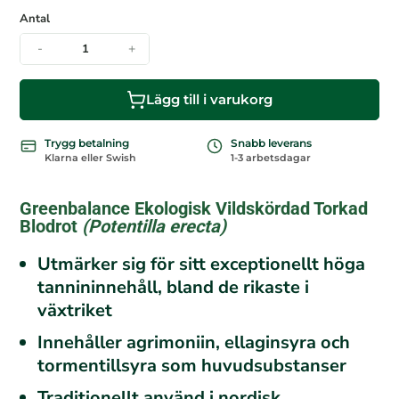
i
Antal
o
n
-
+
e
r
Lägg till i varukorg
Trygg betalning
Snabb leverans
Klarna eller Swish
1-3 arbetsdagar
Greenbalance Ekologisk Vildskördad Torkad
Blodrot
(Potentilla erecta)
Utmärker sig för sitt exceptionellt höga
tannininnehåll, bland de rikaste i
växtriket
Innehåller agrimoniin, ellaginsyra och
tormentillsyra som huvudsubstanser
Traditionellt använd i nordisk