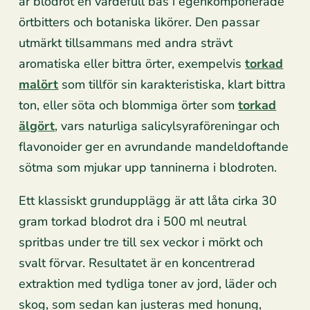
är blodrot en värdefull bas i egenkomponerade
örtbitters och botaniska likörer. Den passar
utmärkt tillsammans med andra strävt
aromatiska eller bittra örter, exempelvis
torkad
malört
som tillför sin karakteristiska, klart bittra
ton, eller söta och blommiga örter som
torkad
älgört
, vars naturliga salicylsyraföreningar och
flavonoider ger en avrundande mandeldoftande
sötma som mjukar upp tanninerna i blodroten.
Ett klassiskt grundupplägg är att låta cirka 30
gram torkad blodrot dra i 500 ml neutral
spritbas under tre till sex veckor i mörkt och
svalt förvar. Resultatet är en koncentrerad
extraktion med tydliga toner av jord, läder och
skog, som sedan kan justeras med honung,