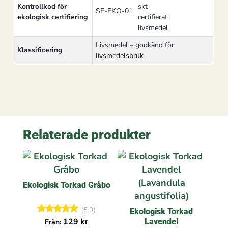
Kontrollkod för
SE-EKO-01
ekologisk certifiering
Livsmedel – godkänd för
Klassificering
livsmedelsbruk
Relaterade produkter
Ekologisk Torkad Gråbo
(5.0)
Ekologisk Torkad
Betygsatt
129
kr
Lavendel
Från:
5.00