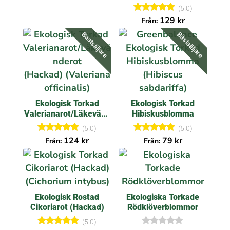
av 5
(5.0)
Betygsatt
129
kr
Från:
5.00
av 5
Bästsäljare
Bästsäljare
Ekologisk Torkad
Ekologisk Torkad
Valerianarot/Läkevänd
Hibiskusblomma
erot (Hackad)
(5.0)
(5.0)
Betygsatt
Betygsatt
124
kr
79
kr
Från:
Från:
4.95
5.00
av 5
av 5
Ekologisk Rostad
Ekologiska Torkade
Cikoriarot (Hackad)
Rödklöverblommor
(5.0)