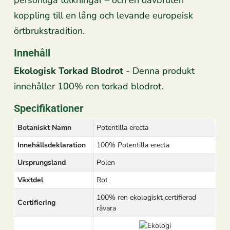
personliga tolkningar – och en oavbruten
koppling till en lång och levande europeisk
örtbrukstradition.
Innehåll
Ekologisk Torkad Blodrot
- Denna produkt
innehåller 100% ren torkad blodrot.
Specifikationer
Botaniskt Namn
Potentilla erecta
Innehållsdeklaration
100% Potentilla erecta
Ursprungsland
Polen
Växtdel
Rot
100% ren ekologiskt certifierad
Certifiering
råvara