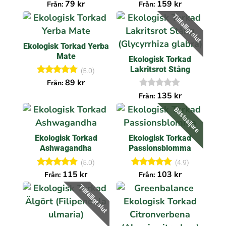
Betygsatt
I
79
kr
159
kr
Från:
Från:
5.00
n
Tillfälligt slut
av 5
g
a
r
e
Ekologisk Torkad Yerba
c
e
Mate
Ekologisk Torkad
n
Lakritsrot Stång
s
(5.0)
i
Betygsatt
89
kr
Från:
o
5.00
n
I
135
kr
Från:
av 5
e
n
r
g
Bästsäljare
a
r
e
Ekologisk Torkad
Ekologisk Torkad
c
e
Ashwagandha
Passionsblomma
n
s
(5.0)
(4.9)
i
Betygsatt
Betygsatt
115
kr
103
kr
Från:
Från:
o
5.00
4.90
n
Tillfälligt slut
av 5
av 5
e
r