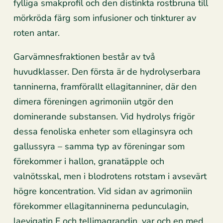
fylliga smakprofil och den distinkta rostbruna till
mörkröda färg som infusioner och tinkturer av
roten antar.
Garvämnesfraktionen består av två
huvudklasser. Den första är de hydrolyserbara
tanninerna, framförallt ellagitanniner, där den
dimera föreningen agrimoniin utgör den
dominerande substansen. Vid hydrolys frigör
dessa fenoliska enheter som ellaginsyra och
gallussyra – samma typ av föreningar som
förekommer i hallon, granatäpple och
valnötsskal, men i blodrotens rotstam i avsevärt
högre koncentration. Vid sidan av agrimoniin
förekommer ellagitanninerna pedunculagin,
laevigatin F och tellimagrandin, var och en med