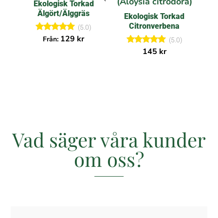
Ekologisk Torkad
Älgört/Älggräs
Ekologisk Torkad
Citronverbena
(5.0)
Betygsatt
129
kr
Från:
(5.0)
5.00
Betygsatt
145
kr
av 5
5.00
av 5
Vad säger våra kunder
om oss?