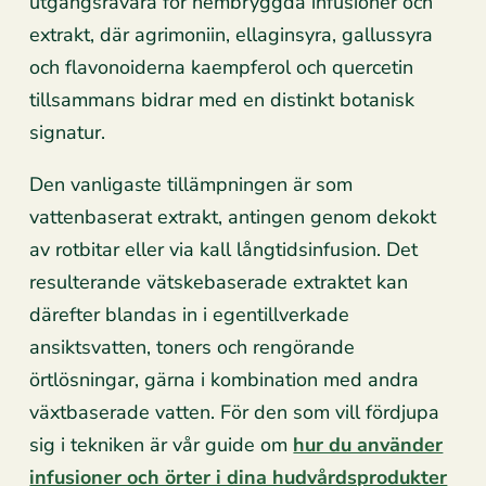
utgångsråvara för hembryggda infusioner och
extrakt, där agrimoniin, ellaginsyra, gallussyra
och flavonoiderna kaempferol och quercetin
tillsammans bidrar med en distinkt botanisk
signatur.
Den vanligaste tillämpningen är som
vattenbaserat extrakt, antingen genom dekokt
av rotbitar eller via kall långtidsinfusion. Det
resulterande vätskebaserade extraktet kan
därefter blandas in i egentillverkade
ansiktsvatten, toners och rengörande
örtlösningar, gärna i kombination med andra
växtbaserade vatten. För den som vill fördjupa
sig i tekniken är vår guide om
hur du använder
infusioner och örter i dina hudvårdsprodukter