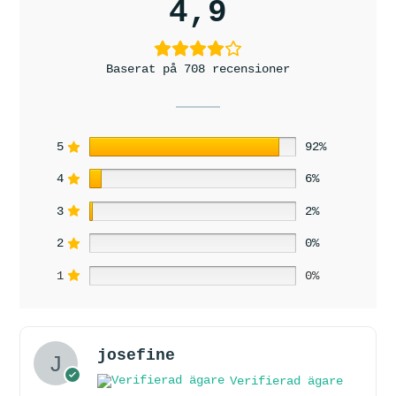
4,9
Baserat på 708 recensioner
5
92%
4
6%
3
2%
2
0%
1
0%
josefine
Verifierad ägare