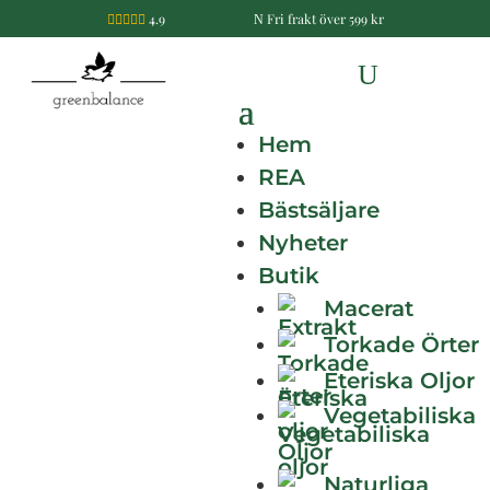
4.9
Fri frakt över 599 kr

N
Hem
REA
Bästsäljare
Nyheter
Guider
Guider för Aktiva Ingredienser
»
»
Butik
Allt om Terpener
Macerat
Tujon (salviaolja,
Torkade Örter
malörtsolja)
Eteriska Oljor
Vegetabiliska
Dela denna artikel:
Oljor
Facebook
f
Naturliga