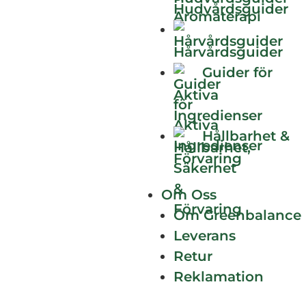
Hudvårdsguider
Hårvårdsguider
Guider för
Aktiva
Ingredienser
Hållbarhet &
Förvaring
Om Oss
Vad är tujon?
Om Greenbalance
Leverans
Tujon är en naturligt förekommande
Retur
monoterpen med en komplex och
Reklamation
fängslande historia. Den har länge varit en
central komponent i olika växter som