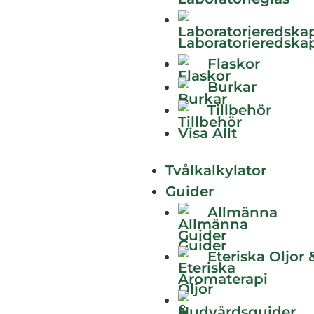
Laboratorieredska
Flaskor
Burkar
Tillbehör
Visa Allt
Tvålkalkylator
Guider
Allmänna
Pinte
Guider
Eteriska Oljor 
Aromaterapi