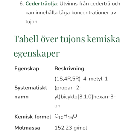
Cederträolja
: Utvinns från cederträ och
kan innehålla låga koncentrationer av
tujon.
Tabell över tujons kemiska
egenskaper
Egenskap
Beskrivning
(1S,4R,5R)-4-metyl-1-
Systematiskt
(propan-2-
namn
yl)bicyklo[3.1.0]hexan-3-
on
C
H
O
Kemisk formel
10
16
Molmassa
152,23 g/mol