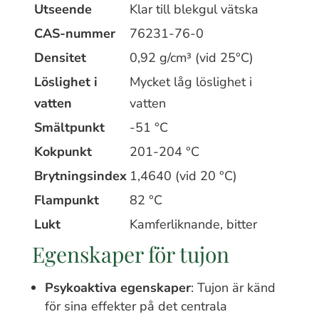
Utseende
Klar till blekgul vätska
CAS-nummer
76231-76-0
Densitet
0,92 g/cm³ (vid 25°C)
Löslighet i
Mycket låg löslighet i
vatten
vatten
Smältpunkt
-51 °C
Kokpunkt
201-204 °C
Brytningsindex
1,4640 (vid 20 °C)
Flampunkt
82 °C
Lukt
Kamferliknande, bitter
Egenskaper för tujon
Psykoaktiva egenskaper
: Tujon är känd
för sina effekter på det centrala