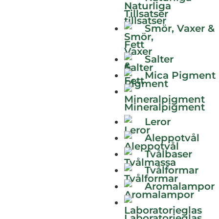
X
Tillsatser
Smör, Vaxer &
Fett
Salter
Mica Pigment
Mineralpigment
Leror
Aleppotvål
Tvålbaser
Tvålformar
Aromalampor
LinkedIn
in
E-
post
Laboratorieglas