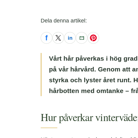
Dela denna artikel:
f
in
Facebook
X
LinkedIn
E-post
Pinterest
Vårt hår påverkas i hög grad
på vår hårvård. Genom att an
styrka och lyster året runt.
hårbotten med omtanke – frå
Hur påverkar vinterväder