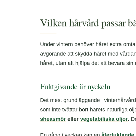
Vilken hårvård passar bäs
Under vintern behöver håret extra omtank
avgörande att skydda håret med vårdande
håret, utan att hjälpa det att bevara sin
Fuktgivande är nyckeln
Det mest grundläggande i vinterhårvård är 
som inte tvättar bort hårets naturliga 
sheasmör
eller
vegetabiliska oljor
. D
En gång i veckan kan en
återfuktande