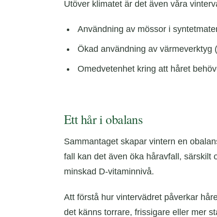
Utöver klimatet är det även våra vinter
Användning av mössor i syntetmateria
Ökad användning av värmeverktyg (pla
Omedvetenhet kring att håret behöv
Ett hår i obalans
Sammantaget skapar vintern en obalans i 
fall kan det även öka håravfall, särskil
minskad D-vitaminnivå.
Att förstå hur vintervädret påverkar håre
det känns torrare, frissigare eller mer st