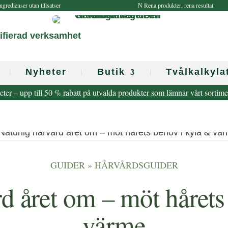
ngredienser utan tillsatser
Rena produkter, rena resultat
N
Nyheter
Butik
Tvålkalkyla
eter – upp till 50 % rabatt på utvalda produkter som lämnar vårt sortim
GUIDER
»
HÅRVÅRDSGUIDER
rd året om – möt hårets
värme