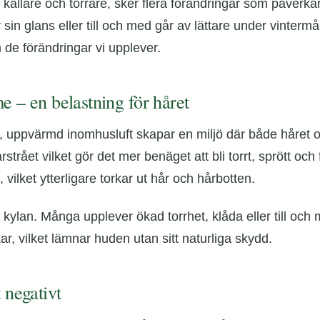
r kallare och torrare, sker flera förändringar som påver
sin glans eller till och med går av lättare under vinterm
 de förändringar vi upplever.
e – en belastning för håret
r, uppvärmd inomhusluft skapar en miljö där både håret oc
årstrået vilket gör det mer benäget att bli torrt, sprött och
vilket ytterligare torkar ut hår och hårbotten.
ylan. Många upplever ökad torrhet, klåda eller till och 
ar, vilket lämnar huden utan sitt naturliga skydd.
 negativt