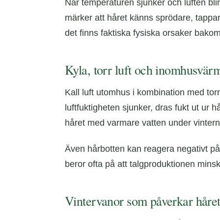
När temperaturen sjunker och luften bli
märker att håret känns sprödare, tappar 
det finns faktiska fysiska orsaker bakom
Kyla, torr luft och inomhusvärm
Kall luft utomhus i kombination med tor
luftfuktigheten sjunker, dras fukt ut ur h
håret med varmare vatten under vintern, 
Även hårbotten kan reagera negativt på k
beror ofta på att talgproduktionen minsk
Vintervanor som påverkar håret