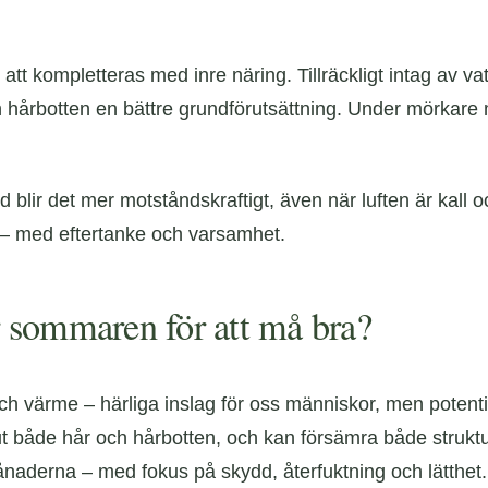
v att kompletteras med inre näring. Tillräckligt intag av
h hårbotten en bättre grundförutsättning. Under mörkare m
d blir det mer motståndskraftigt, även när luften är kall 
t – med eftertanke och varsamhet.
 sommaren för att må bra?
h värme – härliga inslag för oss människor, men potentiel
ar ut både hår och hårbotten, och kan försämra både strukt
aderna – med fokus på skydd, återfuktning och lätthet.