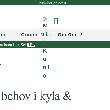
Fri frakt över 599 kr
N
M
i
tor
Guider
Om Oss
t
REA
ent inom kort. Se:
t
K
o
n
t
o
 behov i kyla &