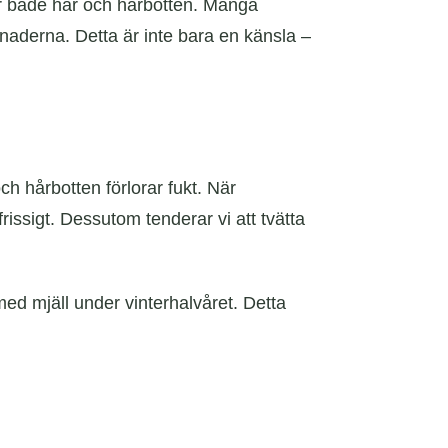
kar både hår och hårbotten. Många
ånaderna. Detta är inte bara en känsla –
h hårbotten förlorar fukt. När
 frissigt. Dessutom tenderar vi att tvätta
med mjäll under vinterhalvåret. Detta