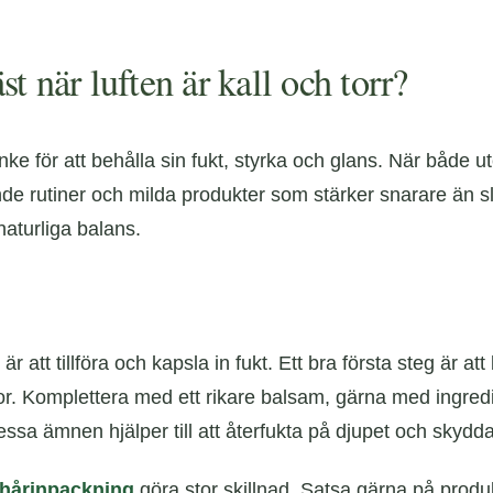
t när luften är kall och torr?
e för att behålla sin fukt, styrka och glans. När både ute
 rutiner och milda produkter som stärker snarare än slit
 naturliga balans.
att tillföra och kapsla in fukt. Ett bra första steg är att b
oljor. Komplettera med ett rikare balsam, gärna med ingr
essa ämnen hjälper till att återfukta på djupet och skydda
 hårinpackning
göra stor skillnad. Satsa gärna på produk