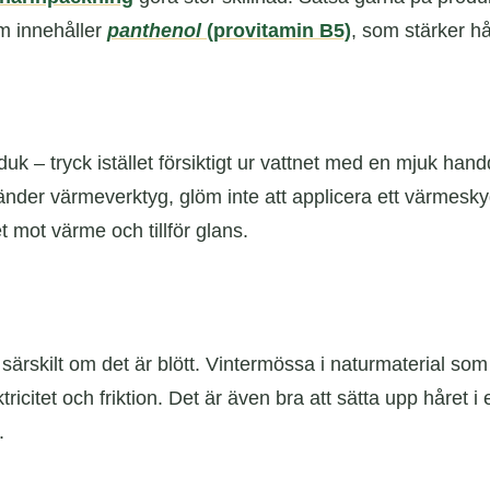
m innehåller
panthenol
(provitamin B5)
, som stärker hå
k – tryck istället försiktigt ur vattnet med en mjuk handd
änder värmeverktyg, glöm inte att applicera ett värmeskyd
 mot värme och tillför glans.
 särskilt om det är blött. Vintermössa i naturmaterial som 
ricitet och friktion. Det är även bra att sätta upp håret i e
.