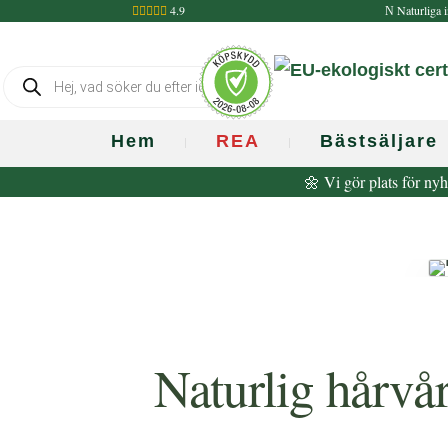
4.9
Naturliga i

N
Produktsökning
Hem
REA
Bästsäljare
🌼 Vi gör plats för nyh
Naturlig hårvå