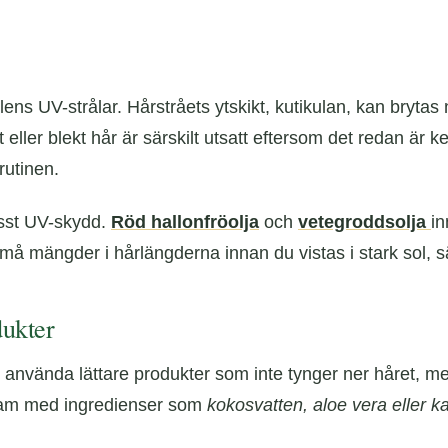
 UV-strålar. Hårstråets ytskikt, kutikulan, kan brytas ned,
eller blekt hår är särskilt utsatt eftersom det redan är k
rutinen.
visst UV-skydd.
Röd hallonfröolja
och
vetegroddsolja
in
å mängder i hårlängderna innan du vistas i stark sol, sä
ukter
nvända lättare produkter som inte tynger ner håret, men d
lsam med ingredienser som
kokosvatten, aloe vera eller k