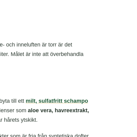
- och inneluften är torr är det
er. Målet är inte att överbehandla
yta till ett
milt, sulfatfritt schampo
edienser som
aloe vera, havreextrakt,
r hårets ytskikt.
ter som är fria från syntetiska dofter