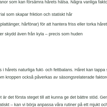
vanor som kan försämra hårets hälsa. Några vanliga fakto
l som skapar friktion och statiskt hår
ttänger, hårfönar) för att hantera friss eller torka håre
er skydd även från kyla – precis som huden
hårets naturliga fukt- och fettbalans. Håret kan tappa sin
t om kroppen också påverkas av säsongsrelaterade faktore
t är det första steget till att kunna ge det bättre stöd. 
atiskt – kan vi börja anpassa våra rutiner på ett mjukt och 