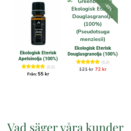
av 5
av 5
-40%
Ekologisk Eterisk
Ekologisk Eterisk
Douglasgranolja (100%)
Apelsinolja (100%)
(5.0)
(5.0)
Betygsatt
121
kr
72
kr
5.00
Betygsatt
55
kr
Från:
av 5
5.00
av 5
Vad säger våra kunder