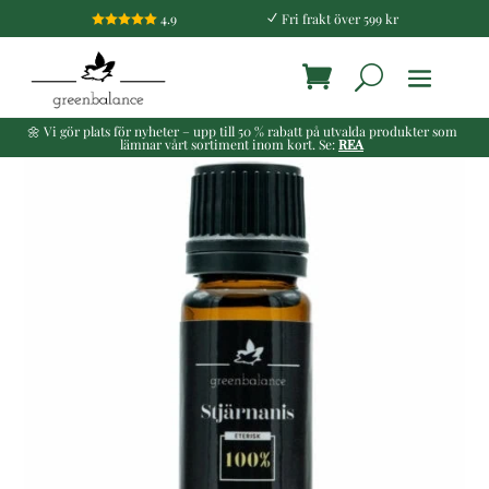
4.9
Fri frakt över 599 kr

N
🌼 Vi gör plats för nyheter – upp till 50 % rabatt på utvalda produkter som
lämnar vårt sortiment inom kort. Se:
REA