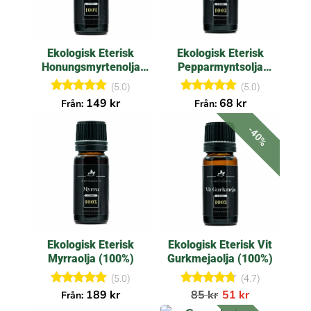
Ekologisk Eterisk
Ekologisk Eterisk
Honungsmyrtenolja
Pepparmyntsolja
(100%)
(100%)
(5.0)
(5.0)
Betygsatt
Betygsatt
149
kr
68
kr
Från:
Från:
5.00
5.00
av 5
av 5
-40%
Ekologisk Eterisk
Ekologisk Eterisk Vit
Myrraolja (100%)
Gurkmejaolja (100%)
(5.0)
(4.7)
Betygsatt
Betygsatt
189
kr
85
kr
51
kr
Från:
5.00
4.67