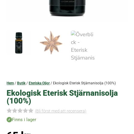
Hem
/
Butik
/
Eteriska Oljor
/ Ekologisk Eterisk Stjärnanisolja (100%)
Ekologisk Eterisk Stjärnanisolja
(100%)
(Bli först med att recensera)
I
Finns i lager
n
g
a