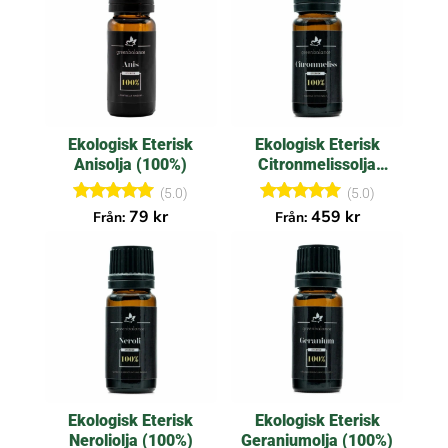
Ekologisk Eterisk
Ekologisk Eterisk
Anisolja (100%)
Citronmelissolja
(100%)
(5.0)
(5.0)
Betygsatt
Betygsatt
79
kr
459
kr
Från:
Från:
5.00
5.00
av 5
av 5
Ekologisk Eterisk
Ekologisk Eterisk
Neroliolja (100%)
Geraniumolja (100%)