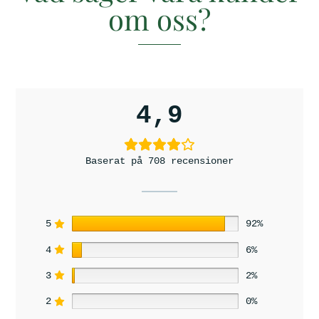
om oss?
4,9
Baserat på 708 recensioner
5
92%
4
6%
3
2%
2
0%