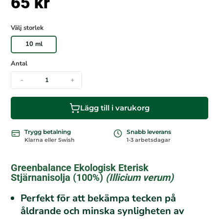
65
kr
r
e
c
Välj storlek
e
n
10 ml
s
i
Antal
o
n
-
+
e
r
Lägg till i varukorg
Trygg betalning
Snabb leverans
Klarna eller Swish
1-3 arbetsdagar
Greenbalance Ekologisk Eterisk
Stjärnanisolja (100%)
(
Illicium verum
)
Perfekt för att bekämpa tecken på
åldrande och minska synligheten av