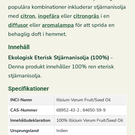
populära kombinationer inkluderar stjärnanisolja
med
citron
,
ingefära
eller
citrongräs
i en
diffusor
eller
aromalampa
för att sprida en
behaglig doft i hemmet.
Innehåll
Ekologisk Eterisk Stjärnanisolja (100%)
-
Denna produkt innehåller 100% ren eterisk
stjärnanisolja.
Specifikationer
INCI-Namn
Illicium Verum Fruit/Seed Oil
CAS-Nummer
68952-43-2 ; 84650-59-9
Innehållsdeklaration
100% Illicium Verum Fruit/Seed Oil
Ursprungsland
Indien