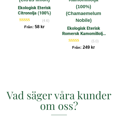
Ekologisk Eterisk
Citronolja (100%)
(4.6)
Betygsatt
58
kr
Från:
Ekologisk Eterisk
4.63
Romersk Kamomillolja
av 5
(100%)
(5.0)
Betygsatt
249
kr
Från:
5.00
av 5
Vad säger våra kunder
om oss?