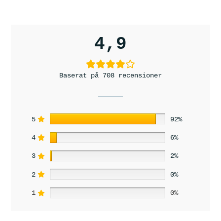
4,9
Baserat på 708 recensioner
5
92%
4
6%
3
2%
2
0%
1
0%