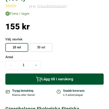
(
5
kundrecensioner)
(4.4)
Betygsatt
Finns i lager
4.40
av 5
baserat på
155
kr
kundrecen
sioner
Välj storlek
10 ml
30 ml
Antal
-
+
Lägg till i varukorg
Trygg betalning
Snabb leverans
Klarna eller Swish
1-3 arbetsdagar
Greenbalance Ekologiska Eteriska