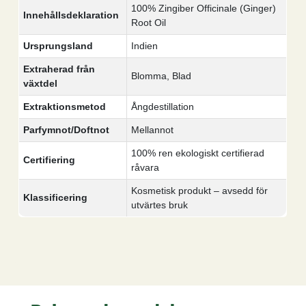
100% Zingiber Officinale (Ginger)
Innehållsdeklaration
Root Oil
Ursprungsland
Indien
Extraherad från
Blomma, Blad
växtdel
Extraktionsmetod
Ångdestillation
Parfymnot/Doftnot
Mellannot
100% ren ekologiskt certifierad
Certifiering
råvara
Kosmetisk produkt – avsedd för
Klassificering
utvärtes bruk