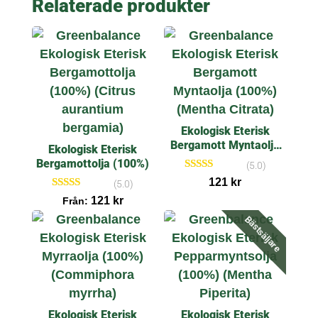
Relaterade produkter
Ekologisk Eterisk
Bergamott Myntaolja
Ekologisk Eterisk
(100%)
Bergamottolja (100%)
(5.0)
Betygsatt
121
kr
(5.0)
5.00
Betygsatt
121
kr
av 5
Från:
5.00
av 5
Bästsäljare
Ekologisk Eterisk
Ekologisk Eterisk