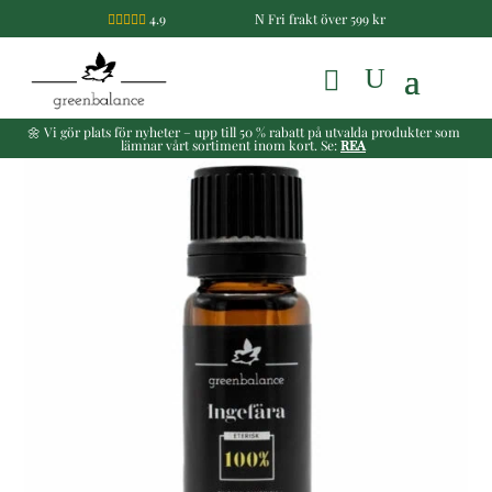
4.9
Fri frakt över 599 kr

N
🌼 Vi gör plats för nyheter – upp till 50 % rabatt på utvalda produkter som
lämnar vårt sortiment inom kort. Se:
REA