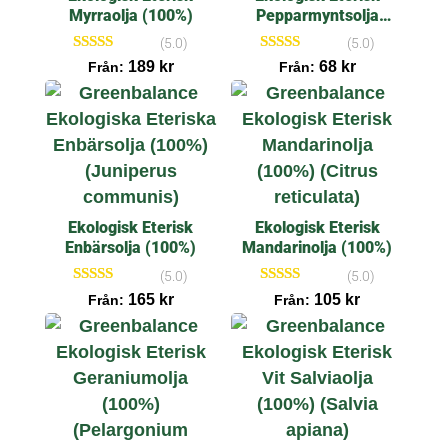
Myrraolja (100%)
Pepparmyntsolja
(100%)
(5.0)
(5.0)
Betygsatt
Betygsatt
189
kr
68
kr
Från:
Från:
5.00
5.00
av 5
av 5
Ekologisk Eterisk
Ekologisk Eterisk
Enbärsolja (100%)
Mandarinolja (100%)
(5.0)
(5.0)
Betygsatt
Betygsatt
165
kr
105
kr
Från:
Från:
5.00
5.00
av 5
av 5