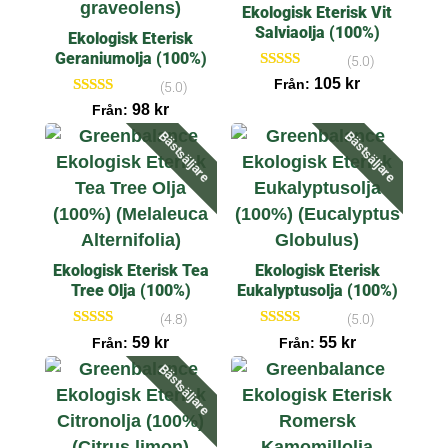
Ekologisk Eterisk Vit
Salviaolja (100%)
Ekologisk Eterisk
Geraniumolja (100%)
(5.0)
Betygsatt
105
kr
Från:
(5.0)
5.00
Betygsatt
98
kr
av 5
Från:
5.00
av 5
Bästsäljare
Bästsäljare
Ekologisk Eterisk Tea
Ekologisk Eterisk
Tree Olja (100%)
Eukalyptusolja (100%)
(4.8)
(5.0)
Betygsatt
Betygsatt
59
kr
55
kr
Från:
Från:
4.83
5.00
av 5
av 5
Bästsäljare