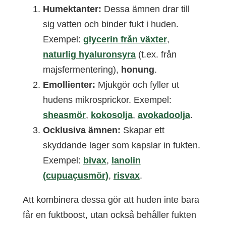
Humektanter:
Dessa ämnen drar till
sig vatten och binder fukt i huden.
Exempel:
glycerin
från växter
,
naturlig hyaluronsyra
(t.ex. från
majsfermentering),
honung
.
Emollienter:
Mjukgör och fyller ut
hudens mikrosprickor. Exempel:
sheasmör
,
kokosolja
,
avokadoolja
.
Ocklusiva ämnen:
Skapar ett
skyddande lager som kapslar in fukten.
Exempel:
bivax
,
lanolin
(cupuaçusmör)
,
risvax
.
Att kombinera dessa gör att huden inte bara
får en fuktboost, utan också behåller fukten