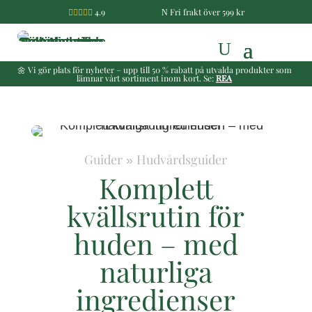
4.9
Fri frakt över 599 kr

N
🌼 Vi gör plats för nyheter – upp till 50 % rabatt på utvalda produkter som
lämnar vårt sortiment inom kort. Se:
REA
Guider
Hudvårdsguider
»
Komplett
kvällsrutin för
huden – med
naturliga
ingredienser