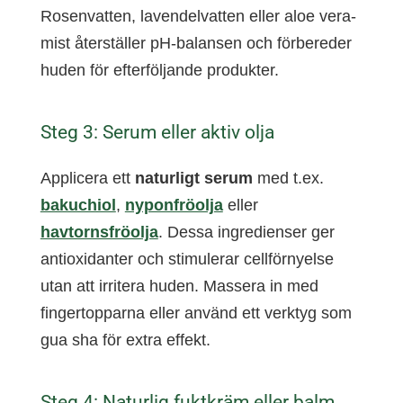
Rosenvatten, lavendelvatten eller aloe vera-
mist återställer pH-balansen och förbereder
huden för efterföljande produkter.
Steg 3: Serum eller aktiv olja
Applicera ett
naturligt serum
med t.ex.
bakuchiol
,
nyponfröolja
eller
havtornsfröolja
. Dessa ingredienser ger
antioxidanter och stimulerar cellförnyelse
utan att irritera huden. Massera in med
fingertopparna eller använd ett verktyg som
gua sha för extra effekt.
Steg 4: Naturlig fuktkräm eller balm