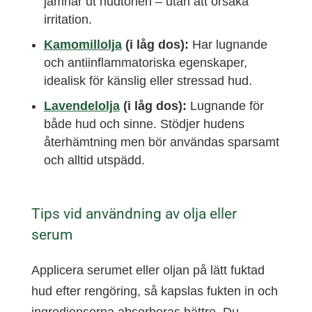
jämnar ut hudtonen – utan att orsaka
irritation.
Kamomillolja
(i låg dos):
Har lugnande
och antiinflammatoriska egenskaper,
idealisk för känslig eller stressad hud.
Lavendelolja
(i låg dos):
Lugnande för
både hud och sinne. Stödjer hudens
återhämtning men bör användas sparsamt
och alltid utspädd.
Tips vid användning av olja eller
serum
Applicera serumet eller oljan på lätt fuktad
hud efter rengöring, så kapslas fukten in och
ingredienserna absorberas bättre. Du