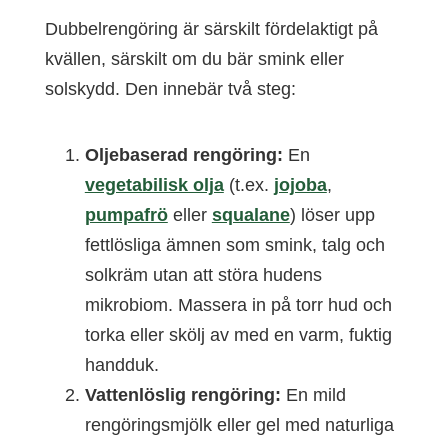
Dubbelrengöring är särskilt fördelaktigt på
kvällen, särskilt om du bär smink eller
solskydd. Den innebär två steg:
Oljebaserad rengöring:
En
vegetabilisk olja
(t.ex.
jojoba
,
pumpafrö
eller
squalane
) löser upp
fettlösliga ämnen som smink, talg och
solkräm utan att störa hudens
mikrobiom. Massera in på torr hud och
torka eller skölj av med en varm, fuktig
handduk.
Vattenlöslig rengöring:
En mild
rengöringsmjölk eller gel med naturliga