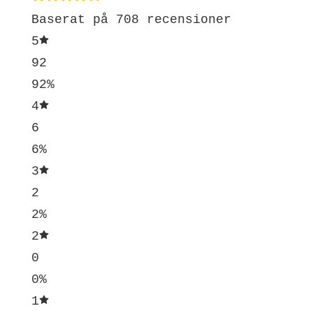
Baserat på 708 recensioner
5
92
92%
4
6
6%
3
2
2%
2
0
0%
1