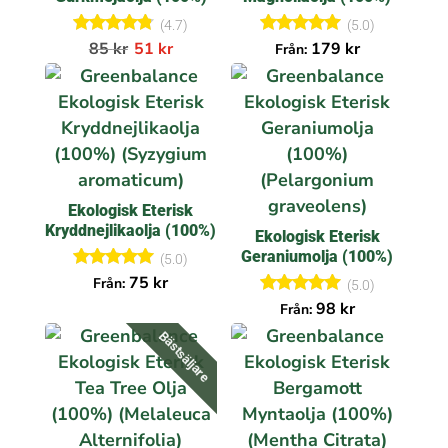
(4.7)
(5.0)
Betygsatt
Betygsatt
85
kr
51
kr
179
kr
Från:
4.67
5.00
av 5
av 5
Ekologisk Eterisk
Kryddnejlikaolja (100%)
Ekologisk Eterisk
Geraniumolja (100%)
(5.0)
Betygsatt
75
kr
Från:
(5.0)
5.00
Betygsatt
98
kr
Från:
av 5
5.00
av 5
Bästsäljare