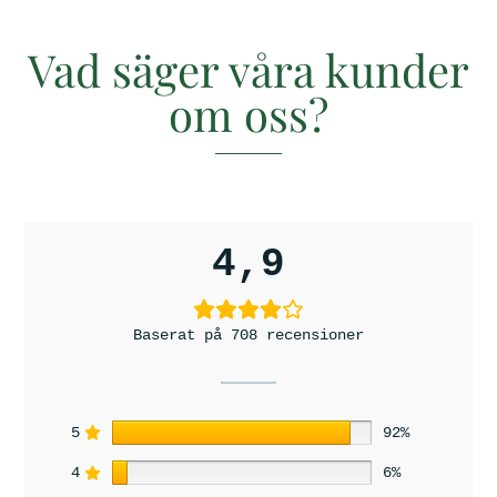
s
i
o
Vad säger våra kunder
n
e
om oss?
r
4,9
Baserat på 708 recensioner
5
92%
4
6%