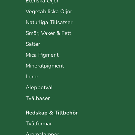
Eteriska Oljor
Vegetabiliska Oljor
Naturliga Tillsatser
Smör, Vaxer & Fett
Salter
Mica Pigment
Mineralpigment
Leror
Aleppotvål
Tvålbaser
Redskap & Tillbehör
Tvålformar
Aromalampor