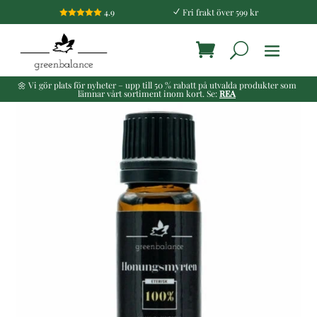
4.9
Fri frakt över 599 kr

N
🌼 Vi gör plats för nyheter – upp till 50 % rabatt på utvalda produkter som
lämnar vårt sortiment inom kort. Se:
REA