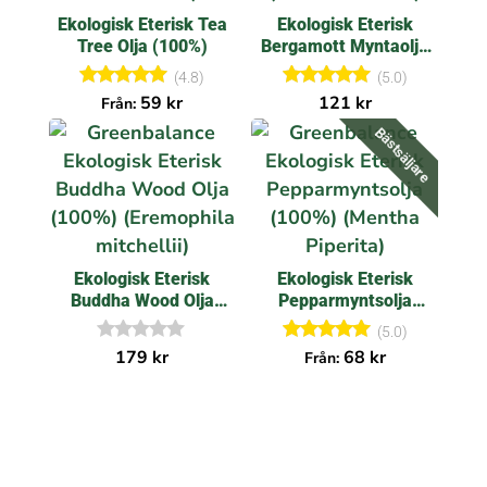
Ekologisk Eterisk Tea
Ekologisk Eterisk
Tree Olja (100%)
Bergamott Myntaolja
(100%)
(4.8)
(5.0)
Betygsatt
Betygsatt
59
kr
121
kr
Från:
4.83
5.00
av 5
av 5
Bästsäljare
Ekologisk Eterisk
Ekologisk Eterisk
Buddha Wood Olja
Pepparmyntsolja
(100%)
(100%)
(5.0)
I
Betygsatt
179
kr
68
kr
Från:
n
5.00
g
av 5
a
r
e
c
e
n