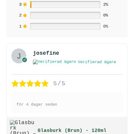
3
2%
2
0%
1
0%
josefine
Verifierad ägare
5/5
för 4 dagar sedan
Glasburk (Brun) - 120ml