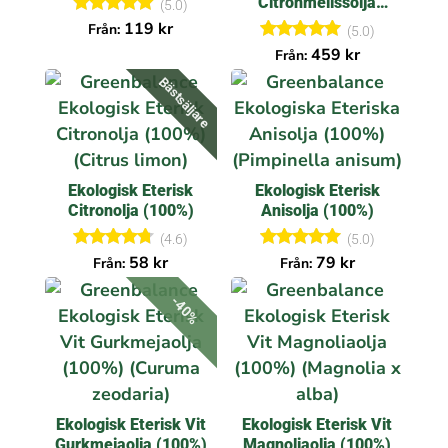
Citronmelissolja
(5.0)
(100%)
Betygsatt
119
kr
Från:
(5.0)
5.00
Betygsatt
459
kr
Från:
av 5
5.00
av 5
Bästsäljare
Ekologisk Eterisk
Ekologisk Eterisk
Citronolja (100%)
Anisolja (100%)
(4.6)
(5.0)
Betygsatt
Betygsatt
58
kr
79
kr
Från:
Från:
4.63
5.00
av 5
av 5
-40%
Ekologisk Eterisk Vit
Ekologisk Eterisk Vit
Gurkmejaolja (100%)
Magnoliaolja (100%)