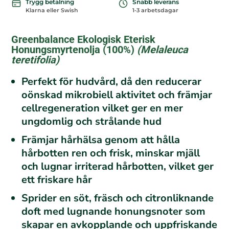
Trygg betalning
Snabb leverans
Klarna eller Swish
1-3 arbetsdagar
Greenbalance Ekologisk Eterisk
Honungsmyrtenolja (100%)
(
Melaleuca
teretifolia
)
Perfekt för hudvård, då den reducerar
oönskad mikrobiell aktivitet och främjar
cellregeneration vilket ger en mer
ungdomlig och strålande hud
Främjar hårhälsa genom att hålla
hårbotten ren och frisk, minskar mjäll
och lugnar irriterad hårbotten, vilket ger
ett friskare hår
Sprider en söt, fräsch och citronliknande
doft med lugnande honungsnoter som
skapar en avkopplande och uppfriskande