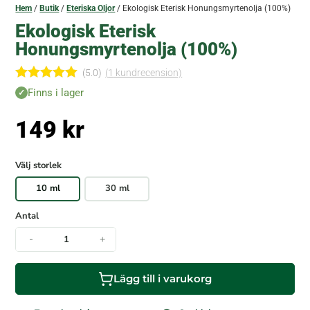
Hem
/
Butik
/
Eteriska Oljor
/ Ekologisk Eterisk Honungsmyrtenolja (100%)
Ekologisk Eterisk
Honungsmyrtenolja (100%)
(5.0)
(
1
kundrecension)
Betygsatt
Finns i lager
5.00
av 5
baserat på
149
kr
kundrecen
sion
Välj storlek
10 ml
30 ml
Antal
-
+
Lägg till i varukorg