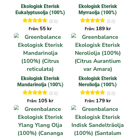
Ekologisk Eterisk
Ekologisk Eterisk
Eukalyptusolja (100%)
Myrraolja (100%)
(5.0)
(5.0)
Betygsatt
Betygsatt
55
kr
189
kr
Från:
Från:
5.00
5.00
av 5
av 5
Ekologisk Eterisk
Ekologisk Eterisk
Mandarinolja (100%)
Neroliolja (100%)
(5.0)
(5.0)
Betygsatt
Betygsatt
105
kr
179
kr
Från:
Från:
5.00
5.00
av 5
av 5