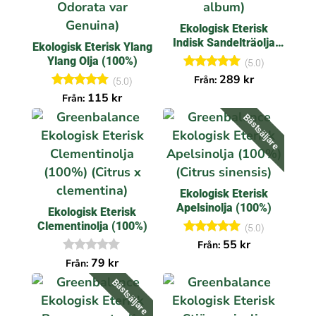
Ekologisk Eterisk
Indisk Sandelträolja
Ekologisk Eterisk Ylang
(100%)
Ylang Olja (100%)
(5.0)
Betygsatt
289
kr
Från:
(5.0)
5.00
Betygsatt
115
kr
Från:
av 5
5.00
av 5
Bästsäljare
Ekologisk Eterisk
Apelsinolja (100%)
Ekologisk Eterisk
Clementinolja (100%)
(5.0)
Betygsatt
55
kr
Från:
5.00
I
79
kr
Från:
av 5
n
g
Bästsäljare
a
r
e