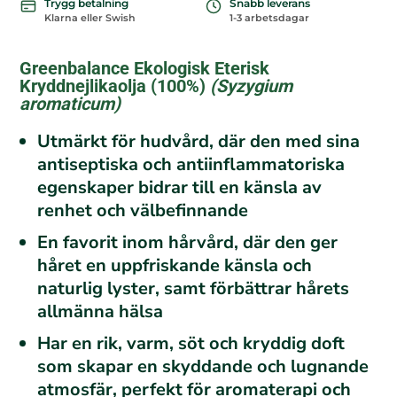
Trygg betalning
Snabb leverans
Klarna eller Swish
1-3 arbetsdagar
Greenbalance Ekologisk Eterisk
Kryddnejlikaolja (100%)
(
Syzygium
aromaticum
)
Utmärkt för hudvård, där den med sina
antiseptiska och antiinflammatoriska
egenskaper bidrar till en känsla av
renhet och välbefinnande
En favorit inom hårvård, där den ger
håret en uppfriskande känsla och
naturlig lyster, samt förbättrar hårets
allmänna hälsa
Har en rik, varm, söt och kryddig doft
som skapar en skyddande och lugnande
atmosfär, perfekt för aromaterapi och