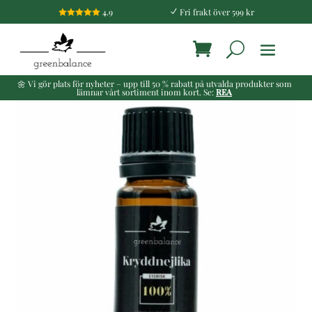
4.9
Fri frakt över 599 kr

N
🌼 Vi gör plats för nyheter – upp till 50 % rabatt på utvalda produkter som
lämnar vårt sortiment inom kort. Se:
REA