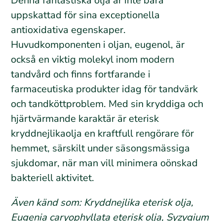
Denna fantastiska olja är inte bara
uppskattad för sina exceptionella
antioxidativa egenskaper.
Huvudkomponenten i oljan, eugenol, är
också en viktig molekyl inom modern
tandvård och finns fortfarande i
farmaceutiska produkter idag för tandvärk
och tandköttproblem. Med sin kryddiga och
hjärtvärmande karaktär är eterisk
kryddnejlikaolja en kraftfull rengörare för
hemmet, särskilt under säsongsmässiga
sjukdomar, när man vill minimera oönskad
bakteriell aktivitet.
Även känd som: Kryddnejlika eterisk olja,
Eugenia caryophyllata eterisk olja, Syzygium