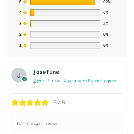
5
92%
4
6%
3
2%
2
0%
1
0%
josefine
Verifierad ägare
5/5
för 4 dagar sedan