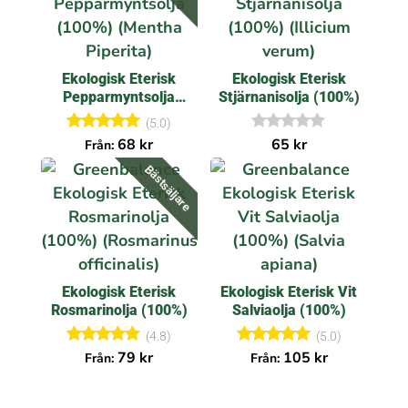
c
e
n
s
i
Ekologisk Eterisk
Ekologisk Eterisk
o
n
Pepparmyntsolja
Stjärnanisolja (100%)
e
(100%)
r
(5.0)
Betygsatt
I
68
kr
65
kr
Från:
5.00
n
av 5
g
Bästsäljare
a
r
e
c
e
n
s
i
Ekologisk Eterisk
Ekologisk Eterisk Vit
o
n
Rosmarinolja (100%)
Salviaolja (100%)
e
r
(4.8)
(5.0)
Betygsatt
Betygsatt
79
kr
105
kr
Från:
Från:
4.80
5.00
av 5
av 5