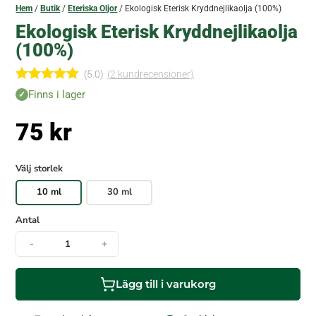
Hem
/
Butik
/
Eteriska Oljor
/ Ekologisk Eterisk Kryddnejlikaolja (100%)
Ekologisk Eterisk Kryddnejlikaolja
(100%)
(5.0)
(
2
kundrecensioner)
Betygsatt
Finns i lager
5.00
av 5
baserat på
75
kr
kundrecen
sioner
Välj storlek
10 ml
30 ml
Antal
-
+
Lägg till i varukorg