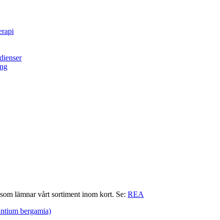
erapi
dienser
ing
r som lämnar vårt sortiment inom kort. Se:
REA