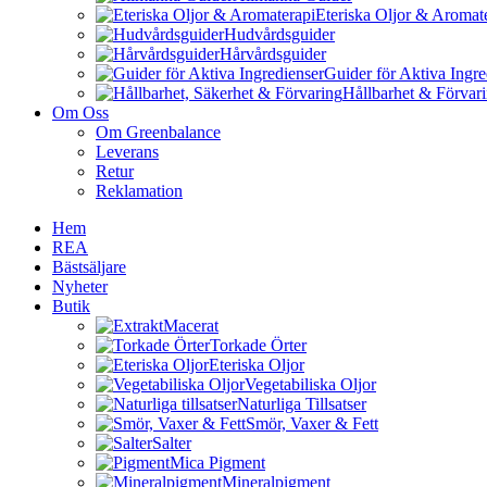
Eteriska Oljor & Aromat
Hudvårdsguider
Hårvårdsguider
Guider för Aktiva Ingre
Hållbarhet & Förvar
Om Oss
Om Greenbalance
Leverans
Retur
Reklamation
Hem
REA
Bästsäljare
Nyheter
Butik
Macerat
Torkade Örter
Eteriska Oljor
Vegetabiliska Oljor
Naturliga Tillsatser
Smör, Vaxer & Fett
Salter
Mica Pigment
Mineralpigment