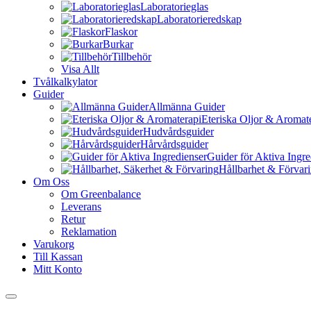
Laboratorieglas
Laboratorieredskap
Flaskor
Burkar
Tillbehör
Visa Allt
Tvålkalkylator
Guider
Allmänna Guider
Eteriska Oljor & Aromat
Hudvårdsguider
Hårvårdsguider
Guider för Aktiva Ingre
Hållbarhet & Förvar
Om Oss
Om Greenbalance
Leverans
Retur
Reklamation
Varukorg
Till Kassan
Mitt Konto