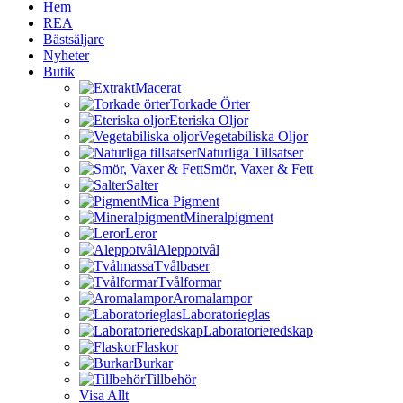
Hem
REA
Bästsäljare
Nyheter
Butik
Macerat
Torkade Örter
Eteriska Oljor
Vegetabiliska Oljor
Naturliga Tillsatser
Smör, Vaxer & Fett
Salter
Mica Pigment
Mineralpigment
Leror
Aleppotvål
Tvålbaser
Tvålformar
Aromalampor
Laboratorieglas
Laboratorieredskap
Flaskor
Burkar
Tillbehör
Visa Allt