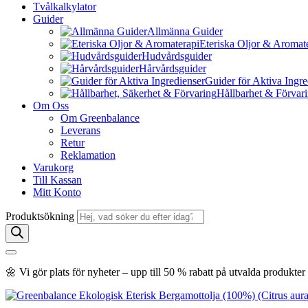
Tvålkalkylator
Guider
Allmänna Guider
Eteriska Oljor & Aromat
Hudvårdsguider
Hårvårdsguider
Guider för Aktiva Ingre
Hållbarhet & Förvar
Om Oss
Om Greenbalance
Leverans
Retur
Reklamation
Varukorg
Till Kassan
Mitt Konto
Produktsökning
🌼 Vi gör plats för nyheter – upp till 50 % rabatt på utvalda produkte