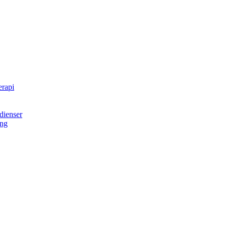
erapi
dienser
ing