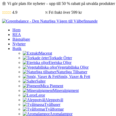
🌼 Vi gör plats för nyheter – upp till 50 % rabatt på utvalda produkte
4.9
Fri frakt över 599 kr

N
Hem
REA
Bästsäljare
Nyheter
Butik
Macerat
Torkade Örter
Eteriska Oljor
Vegetabiliska Oljor
Naturliga Tillsatser
Smör, Vaxer & Fett
Salter
Mica Pigment
Mineralpigment
Leror
Aleppotvål
Tvålbaser
Tvålformar
Aromalampor