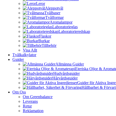
Leror
Aleppotvål
Tvålbaser
Tvålformar
Aromalampor
Laboratorieglas
Laboratorieredskap
Flaskor
Burkar
Tillbehör
Visa Allt
Tvålkalkylator
Guider
Allmänna Guider
Eteriska Oljor & Aromat
Hudvårdsguider
Hårvårdsguider
Guider för Aktiva Ingre
Hållbarhet & Förvar
Om Oss
Om Greenbalance
Leverans
Retur
Reklamation