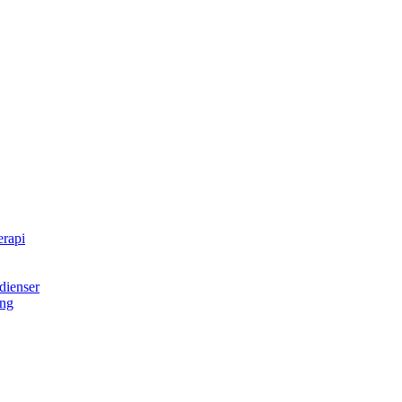
erapi
dienser
ing