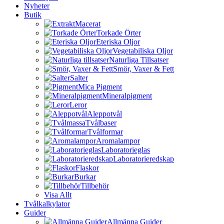
Nyheter
Butik
Macerat
Torkade Örter
Eteriska Oljor
Vegetabiliska Oljor
Naturliga Tillsatser
Smör, Vaxer & Fett
Salter
Mica Pigment
Mineralpigment
Leror
Aleppotvål
Tvålbaser
Tvålformar
Aromalampor
Laboratorieglas
Laboratorieredskap
Flaskor
Burkar
Tillbehör
Visa Allt
Tvålkalkylator
Guider
Allmänna Guider