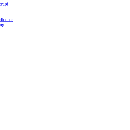
erapi
dienser
ing