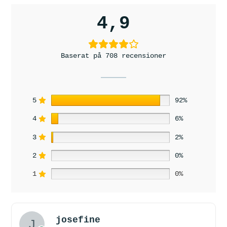
4,9
Baserat på 708 recensioner
5
92%
4
6%
3
2%
2
0%
1
0%
josefine