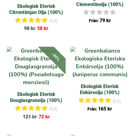
Clementinolja (100%)
Ekologisk Eterisk
Citrontimjan Olja (100%)
I
79
kr
Från:
(5.0)
n
Betygsat
98
kr
58
kr
g
t
a
5.00
r
av 5
e
c
-40%
e
n
s
i
o
n
Ekologisk Eterisk
e
Enbärsolja (100%)
Ekologisk Eterisk
r
Douglasgranolja (100%)
(5.0)
Betygsat
165
kr
Från:
(5.0)
t
Betygsat
121
kr
72
kr
5.00
t
av 5
5.00
av 5