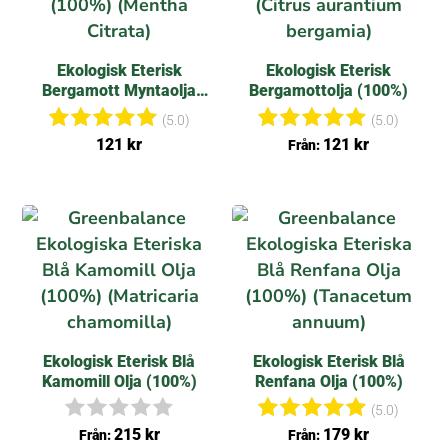
Ekologisk Eterisk
Ekologisk Eterisk
Bergamott Myntaolja
Bergamottolja (100%)
(100%)
(5.0)
(5.0)
Betygsat
Betygsat
121
kr
121
kr
Från:
t
t
5.00
5.00
av 5
av 5
Ekologisk Eterisk Blå
Ekologisk Eterisk Blå
Kamomill Olja (100%)
Renfana Olja (100%)
(5.0)
I
Betygsat
215
kr
179
kr
Från:
Från: