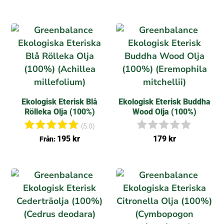
n
t
g
5.00
a
av 5
r
e
c
e
n
s
i
o
n
Ekologisk Eterisk Blå
Ekologisk Eterisk Buddha
e
Rölleka Olja (100%)
Wood Olja (100%)
r
(5.0)
Betygsat
I
195
kr
179
kr
Från:
t
n
5.00
g
av 5
a
r
e
c
e
n
s