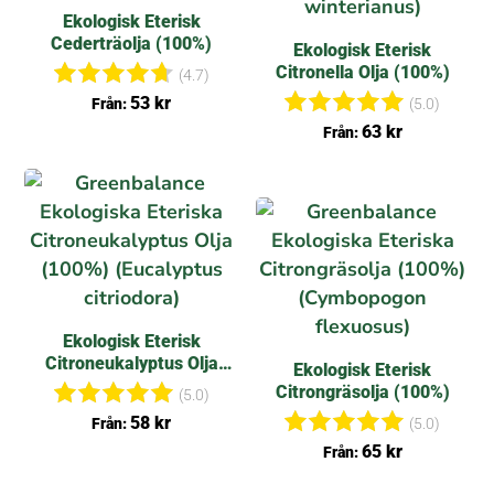
i
Ekologisk Eterisk
o
Cederträolja (100%)
n
Ekologisk Eterisk
e
Citronella Olja (100%)
(4.7)
r
Betygsat
53
kr
Från:
(5.0)
t
Betygsat
63
kr
Från:
4.71
t
av 5
5.00
av 5
Ekologisk Eterisk
Citroneukalyptus Olja
Ekologisk Eterisk
(100%)
Citrongräsolja (100%)
(5.0)
Betygsat
58
kr
Från:
(5.0)
t
Betygsat
65
kr
Från:
5.00
t
av 5
5.00