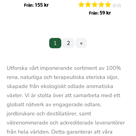
Betygsa
155
kr
Från:
(5.0)
tt
Betygsat
59
kr
Från:
4.40
t
av 5
5.00
av 5
1
2
»
Utforska vårt imponerande sortiment av 100%
rena, naturliga och terapeutiska eteriska oljor,
skapade från ekologiskt odlade aromatiska
växter. Vi är stolta över att samarbeta med ett
globalt nätverk av engagerade odlare,
jordbrukare och destillatörer, samt
välrenommerade och ackrediterade leverantörer
från hela världen. Detta garanterar att våra