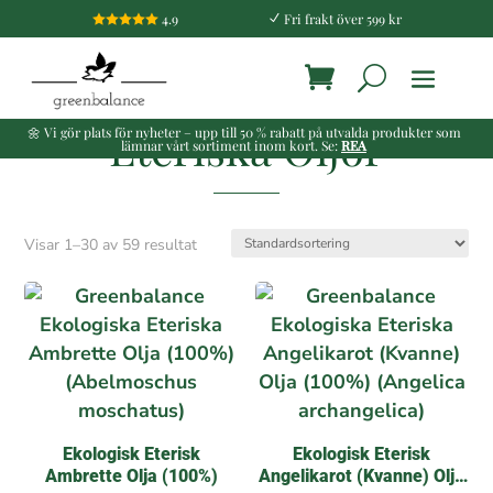
4.9
Fri frakt över 599 kr

N
Eteriska Oljor
🌼 Vi gör plats för nyheter – upp till 50 % rabatt på utvalda produkter som
lämnar vårt sortiment inom kort. Se:
REA
Visar 1–30 av 59 resultat
Ekologisk Eterisk
Ekologisk Eterisk
Ambrette Olja (100%)
Angelikarot (Kvanne) Olja