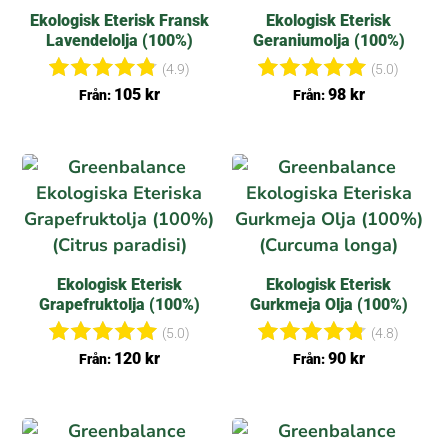
Ekologisk Eterisk Fransk
Ekologisk Eterisk
Lavendelolja (100%)
Geraniumolja (100%)
(4.9)
(5.0)
Betygsat
Betygsat
105
kr
98
kr
Från:
Från:
t
t
4.85
5.00
av 5
av 5
Ekologisk Eterisk
Ekologisk Eterisk
Grapefruktolja (100%)
Gurkmeja Olja (100%)
(5.0)
(4.8)
Betygsat
Betygsat
120
kr
90
kr
Från:
Från:
t
t
5.00
4.75
av 5
av 5