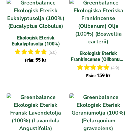
Ekologisk Eterisk
Eukalyptusolja (100%)
(5.0)
Ekologisk Eterisk
Frankincense (Olibanum)
Betygsat
55
kr
Från:
t
Olja (100%)
(4.9)
5.00
Betygsat
159
kr
av 5
Från:
t
4.89
av 5