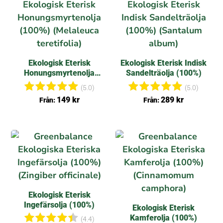
Ekologisk Eterisk
Ekologisk Eterisk Indisk
Honungsmyrtenolja
Sandelträolja (100%)
(100%)
(5.0)
(5.0)
Betygsat
Betygsat
149
kr
289
kr
Från:
Från:
t
t
5.00
5.00
av 5
av 5
Ekologisk Eterisk
Ingefärsolja (100%)
Ekologisk Eterisk
Kamferolja (100%)
(4.4)