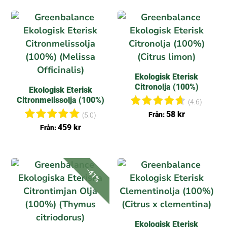
av 5
Ekologisk Eterisk
Citronolja (100%)
Ekologisk Eterisk
Citronmelissolja (100%)
(4.6)
Betygsa
58
kr
Från:
(5.0)
tt
Betygsat
459
kr
Från:
4.63
t
av 5
5.00
av 5
-41%
Ekologisk Eterisk